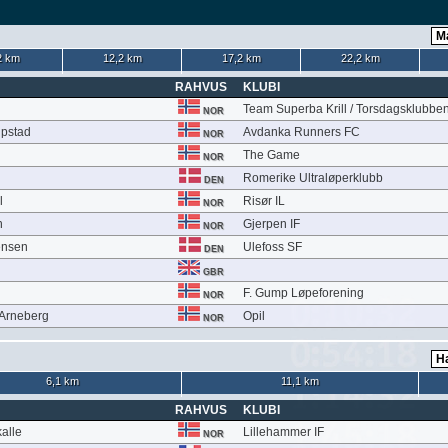
2 km
12,2 km
17,2 km
22,2 km
RAHVUS
KLUBI
Team Superba Krill / Torsdagsklubbe
NOR
upstad
Avdanka Runners FC
NOR
The Game
NOR
Romerike Ultraløperklubb
DEN
l
Risør IL
NOR
n
Gjerpen IF
NOR
ensen
Ulefoss SF
DEN
GBR
F. Gump Løpeforening
NOR
Arneberg
Opil
NOR
6,1 km
11,1 km
RAHVUS
KLUBI
kalle
Lillehammer IF
NOR