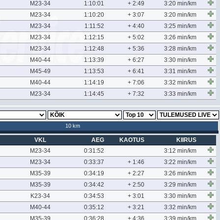
M23-34
1:10:01
+ 2:49
3:20 min/km
M23-34
1:10:20
+ 3:07
3:20 min/km
M23-34
1:11:52
+ 4:40
3:25 min/km
M23-34
1:12:15
+ 5:02
3:26 min/km
M23-34
1:12:48
+ 5:36
3:28 min/km
M40-44
1:13:39
+ 6:27
3:30 min/km
M45-49
1:13:53
+ 6:41
3:31 min/km
M40-44
1:14:19
+ 7:06
3:32 min/km
M23-34
1:14:45
+ 7:32
3:33 min/km
10 km
VKL
AEG
KAOTUS
KIIRUS
M23-34
0:31:52
3:12 min/km
M23-34
0:33:37
+ 1:46
3:22 min/km
M35-39
0:34:19
+ 2:27
3:26 min/km
M35-39
0:34:42
+ 2:50
3:29 min/km
K23-34
0:34:53
+ 3:01
3:30 min/km
M40-44
0:35:12
+ 3:21
3:32 min/km
M35-39
0:36:28
+ 4:36
3:39 min/km