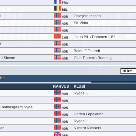
FRA
BEL
l
Oslofjord triatlon
NOR
SK Vidar
NOR
NOR
Jotun BIL / Dammen1182
CHN
d
NOR
Bøler IF Friidrett
NOR
d Stavne
Club Tjommis Running
NOR
 km
RAHVUS
KLUBI
Rygge IL
NOR
NOR
 Thomasgaard Nydal
NOR
Horten Løpeklubb
NOR
Rygge IL
NOR
uan
Nøtterø Rønners
NOR
GBR