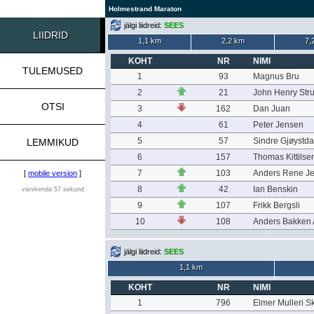
Holmestrand Maraton
jälgi liidreid:
SEES
LIIDRID
1,1 km
2,2 km
7,
KOHT
NR
NIMI
TULEMUSED
1
93
Magnus Bru
2
21
John Henry Str
OTSI
3
162
Dan Juan
4
61
Peter Jensen
5
57
Sindre Gjøystda
LEMMIKUD
6
157
Thomas Kittilse
7
103
Anders Rene J
[
mobile version
]
8
42
Ian Benskin
värskenda 57 sekund
9
107
Frikk Bergsli
10
108
Anders Bakken 
jälgi liidreid:
SEES
1,1 km
KOHT
NR
NIMI
1
796
Elmer Mulleri S