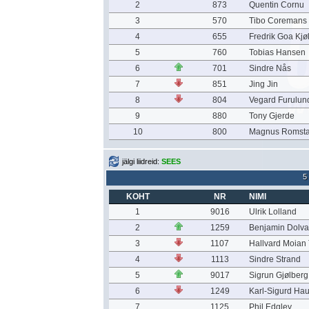
2
873
Quentin Cornu
3
570
Tibo Coremans
4
655
Fredrik Goa Kjøl
5
760
Tobias Hansen
6
701
Sindre Nås
7
851
Jing Jin
8
804
Vegard Furulun
9
880
Tony Gjerde
10
800
Magnus Romsta
jälgi liidreid:
SEES
5
KOHT
NR
NIMI
1
9016
Ulrik Lolland
2
1259
Benjamin Dolva
3
1107
Hallvard Moian
4
1113
Sindre Strand
5
9017
Sigrun Gjølberg
6
1249
Karl-Sigurd Ha
7
1125
Phil Edgley