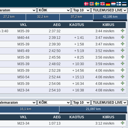
27,2 km
32,2 km
37,2 km
42,195 km
VKL
AEG
KAOTUS
KIIRUS
n 3:40
M35-39
2:37:32
3:44 min/km
M40-44
2:39:12
+ 1:41
3:47 min/km
M35-39
2:39:30
+ 1:58
3:47 min/km
M45-49
2:42:50
+ 5:19
3:52 min/km
M35-39
2:45:56
+ 8:25
3:56 min/km
M35-39
2:48:02
+ 10:30
3:59 min/km
M35-39
2:52:28
+ 14:56
4:06 min/km
M50-54
2:52:44
+ 15:13
4:06 min/km
M35-39
2:54:06
+ 16:34
4:08 min/km
M23-34
2:54:10
+ 16:38
4:08 min/km
16,1 km
21,097 km
VKL
AEG
KAOTUS
KIIRUS
M23-34
1:07:13
3:12 min/km