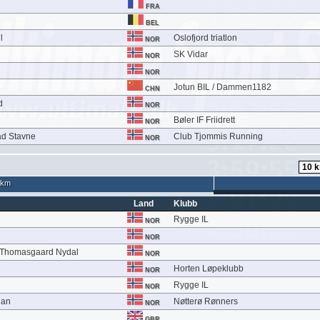
FRA
BEL
l
Oslofjord triatlon
NOR
SK Vidar
NOR
NOR
Jotun BIL / Dammen1182
CHN
d
NOR
Bøler IF Friidrett
NOR
d Stavne
Club Tjommis Running
NOR
 km
Land
Klubb
Rygge IL
NOR
NOR
 Thomasgaard Nydal
NOR
Horten Løpeklubb
NOR
Rygge IL
NOR
uan
Nøtterø Rønners
NOR
GBR