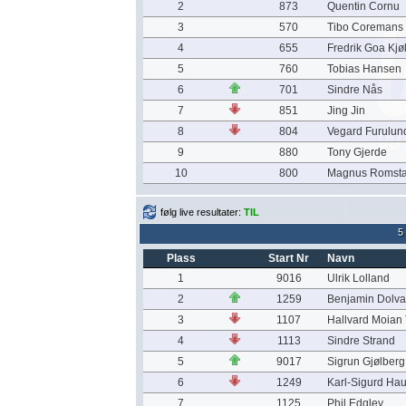
2
873
Quentin Cornu
3
570
Tibo Coremans
4
655
Fredrik Goa Kjøl
5
760
Tobias Hansen
6
701
Sindre Nås
7
851
Jing Jin
8
804
Vegard Furulun
9
880
Tony Gjerde
10
800
Magnus Romsta
følg live resultater:
TIL
5
Plass
Start Nr
Navn
1
9016
Ulrik Lolland
2
1259
Benjamin Dolva
3
1107
Hallvard Moian
4
1113
Sindre Strand
5
9017
Sigrun Gjølberg
6
1249
Karl-Sigurd Ha
7
1125
Phil Edgley