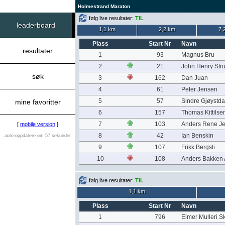
Holmestrand Maraton
følg live resultater:
TIL
leaderboard
1,1 km
2,2 km
7,
Plass
Start Nr
Navn
resultater
1
93
Magnus Bru
2
21
John Henry Str
søk
3
162
Dan Juan
4
61
Peter Jensen
5
57
Sindre Gjøystda
mine favoritter
6
157
Thomas Kittilse
7
103
Anders Rene J
[
mobile version
]
8
42
Ian Benskin
auto-oppdatere om 57 sekunder
9
107
Frikk Bergsli
10
108
Anders Bakken 
følg live resultater:
TIL
1,1 km
Plass
Start Nr
Navn
1
796
Elmer Mulleri S