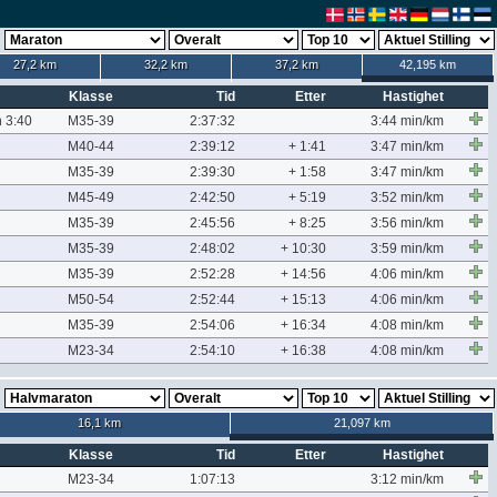
27,2 km
32,2 km
37,2 km
42,195 km
Klasse
Tid
Etter
Hastighet
n 3:40
M35-39
2:37:32
3:44 min/km
M40-44
2:39:12
+ 1:41
3:47 min/km
M35-39
2:39:30
+ 1:58
3:47 min/km
M45-49
2:42:50
+ 5:19
3:52 min/km
M35-39
2:45:56
+ 8:25
3:56 min/km
M35-39
2:48:02
+ 10:30
3:59 min/km
M35-39
2:52:28
+ 14:56
4:06 min/km
M50-54
2:52:44
+ 15:13
4:06 min/km
M35-39
2:54:06
+ 16:34
4:08 min/km
M23-34
2:54:10
+ 16:38
4:08 min/km
16,1 km
21,097 km
Klasse
Tid
Etter
Hastighet
M23-34
1:07:13
3:12 min/km