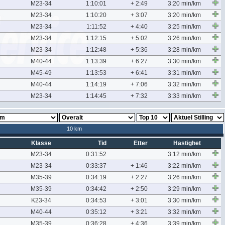
M23-34
1:10:01
+ 2:49
3:20 min/km
M23-34
1:10:20
+ 3:07
3:20 min/km
M23-34
1:11:52
+ 4:40
3:25 min/km
M23-34
1:12:15
+ 5:02
3:26 min/km
M23-34
1:12:48
+ 5:36
3:28 min/km
M40-44
1:13:39
+ 6:27
3:30 min/km
M45-49
1:13:53
+ 6:41
3:31 min/km
M40-44
1:14:19
+ 7:06
3:32 min/km
M23-34
1:14:45
+ 7:32
3:33 min/km
10 km
Klasse
Tid
Etter
Hastighet
M23-34
0:31:52
3:12 min/km
M23-34
0:33:37
+ 1:46
3:22 min/km
M35-39
0:34:19
+ 2:27
3:26 min/km
M35-39
0:34:42
+ 2:50
3:29 min/km
K23-34
0:34:53
+ 3:01
3:30 min/km
M40-44
0:35:12
+ 3:21
3:32 min/km
M35-39
0:36:28
+ 4:36
3:39 min/km