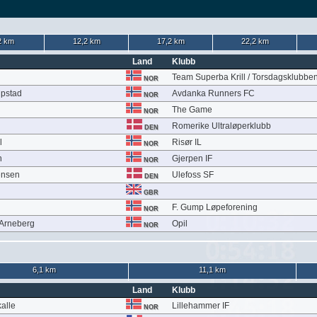
2 km
12,2 km
17,2 km
22,2 km
Land
Klubb
Team Superba Krill / Torsdagsklubbe
NOR
upstad
Avdanka Runners FC
NOR
The Game
NOR
Romerike Ultraløperklubb
DEN
l
Risør IL
NOR
n
Gjerpen IF
NOR
ensen
Ulefoss SF
DEN
GBR
F. Gump Løpeforening
NOR
Arneberg
Opil
NOR
6,1 km
11,1 km
Land
Klubb
kalle
Lillehammer IF
NOR