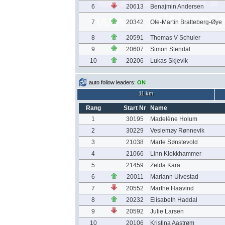
6
20613
Benajmin Andersen
7
20342
Ole-Martin Bratteberg-Øye
8
20591
Thomas V Schuler
9
20607
Simon Stendal
10
20206
Lukas Skjevik
auto follow leaders:
ON
11 km
Rang
Start Nr
Name
1
30195
Madelène Holum
2
30229
Veslemøy Rønnevik
3
21038
Marte Sønstevold
4
21066
Linn Klokkhammer
5
21459
Zelda Kara
6
20011
Mariann Ulvestad
7
20552
Marthe Haavind
8
20232
Elisabeth Haddal
9
20592
Julie Larsen
10
20106
Kristina Aastrøm