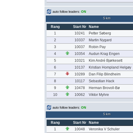
auto follow leaders:
ON
5 km
Rang
Start Nr
Name
1
10241
Petter Søberg
2
10337
Martin Nygard
3
10037
Robin Pay
4
10354
Audun Krag Engen
5
10321
Kim André Bjørkesett
6
10137
Kristian Hompland Helgøy
7
10289
Dan Filip Blindheim
8
10117
Sebastian Hack
9
10478
Herman Brovoll-Bø
10
10062
Viktor Myhre
auto follow leaders:
ON
5 km
Rang
Start Nr
Name
1
10048
Veronika V Schuler