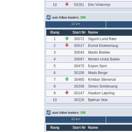
10
50261
Elin Vintermyr
auto follow leaders:
ON
10 km
Rang
Start Nr
Name
1
30072
Sigurd Lund Røer
2
30517
Eivind Klokkehaug
3
30043
Martin Brekke
4
30097
Morten Urdal Bakke
5
30475
Espen Spro
6
30106
Mads Berge
7
30480
Kristian Stenerud
8
30208
Simen Smidesang
9
30147
Haakon Løyning
10
30226
Bjørnar Veie
auto follow leaders:
ON
10 km
Rang
Start Nr
Name