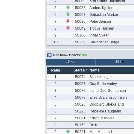
4
50009
Ken-Robert Jakobsen
5
50088
Anders Kjellen
6
50067
Sebastian Marker
7
50036
Peter Jensen
8
50049
Trygve Hansen
9
50160
Vidar Skaar
10
50259
Ole-Kristian Berge
auto follow leaders:
ON
19 km
30 km
Rang
Start Nr
Name
1
50074
Stine Holager
2
50057
Oda Barth Vedøy
3
50070
Ingrid Due-Gundersen
4
50078
Elise Svaleng Johnsen
5
50025
Oddbjørg Stokkeland
6
50225
Rebekka Haugland
7
50061
Kristin Mørkved
8
50159
Re K
9
50281
Mari Mauland