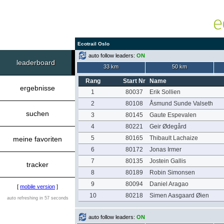
Ecotrail Oslo
auto follow leaders:
ON
leaderboard
33 km
50 km
Rang
Start Nr
Name
ergebnisse
1
80037
Erik Sollien
2
80108
Åsmund Sunde Valseth
suchen
3
80145
Gaute Espevalen
4
80221
Geir Ødegård
5
80165
Thibault Lachaize
meine favoriten
6
80172
Jonas Irmer
7
80135
Jostein Gallis
tracker
8
80189
Robin Simonsen
9
80094
Daniel Aragao
[
mobile version
]
10
80218
Simen Aasgaard Øien
auto refreshing in 57 seconds
auto follow leaders:
ON