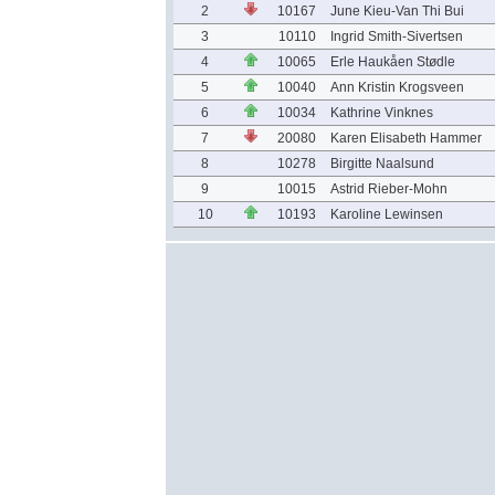
2
10167
June Kieu-Van Thi Bui
3
10110
Ingrid Smith-Sivertsen
4
10065
Erle Haukåen Stødle
5
10040
Ann Kristin Krogsveen
6
10034
Kathrine Vinknes
7
20080
Karen Elisabeth Hammer
8
10278
Birgitte Naalsund
9
10015
Astrid Rieber-Mohn
10
10193
Karoline Lewinsen