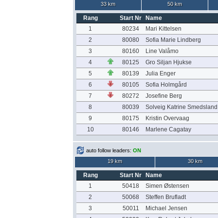
33 km
50 km
Rang
Start Nr
Name
1
80234
Mari Kittelsen
2
80080
Sofia Marie Lindberg
3
80160
Line Valåmo
4
80125
Gro Siljan Hjukse
5
80139
Julia Enger
6
80105
Sofia Holmgård
7
80272
Josefine Berg
8
80039
Solveig Katrine Smedsland
9
80175
Kristin Overvaag
10
80146
Marlene Cagatay
auto follow leaders:
ON
19 km
30 km
Rang
Start Nr
Name
1
50418
Simen Østensen
2
50068
Steffen Brufladt
3
50011
Michael Jensen