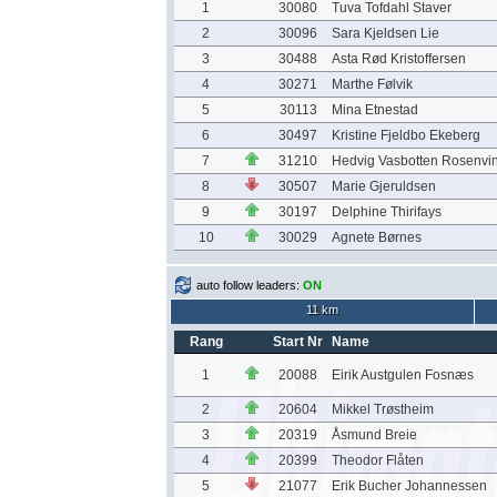
1
30080
Tuva Tofdahl Staver
2
30096
Sara Kjeldsen Lie
3
30488
Asta Rød Kristoffersen
4
30271
Marthe Følvik
5
30113
Mina Etnestad
6
30497
Kristine Fjeldbo Ekeberg
7
31210
Hedvig Vasbotten Rosenvi
8
30507
Marie Gjeruldsen
9
30197
Delphine Thirifays
10
30029
Agnete Børnes
auto follow leaders:
ON
11 km
Rang
Start Nr
Name
1
20088
Eirik Austgulen Fosnæs
2
20604
Mikkel Trøstheim
3
20319
Åsmund Breie
4
20399
Theodor Flåten
5
21077
Erik Bucher Johannessen