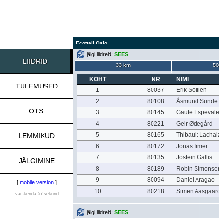
Ecotrail Oslo
jälgi liidreid:
SEES
LIIDRID
33 km
50
KOHT
NR
NIMI
TULEMUSED
1
80037
Erik Sollien
2
80108
Åsmund Sunde 
OTSI
3
80145
Gaute Espeval
4
80221
Geir Ødegård
5
80165
Thibault Lachai
LEMMIKUD
6
80172
Jonas Irmer
7
80135
Jostein Gallis
JÄLGIMINE
8
80189
Robin Simonse
9
80094
Daniel Aragao
[
mobile version
]
10
80218
Simen Aasgaar
värskenda 57 sekund
jälgi liidreid:
SEES