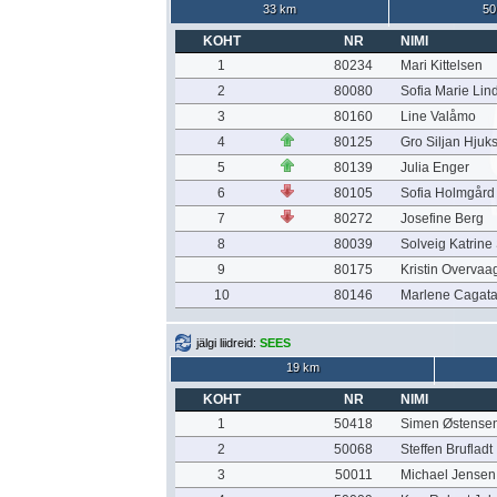
33 km
50
KOHT
NR
NIMI
1
80234
Mari Kittelsen
2
80080
Sofia Marie Lin
3
80160
Line Valåmo
4
80125
Gro Siljan Hjuk
5
80139
Julia Enger
6
80105
Sofia Holmgård
7
80272
Josefine Berg
8
80039
Solveig Katrin
9
80175
Kristin Overvaa
10
80146
Marlene Cagat
jälgi liidreid:
SEES
19 km
KOHT
NR
NIMI
1
50418
Simen Østense
2
50068
Steffen Brufladt
3
50011
Michael Jensen