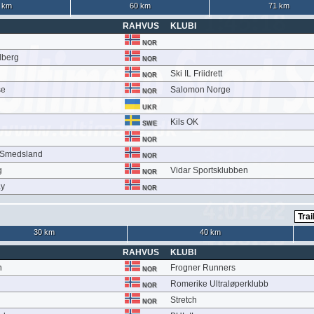
 km
60 km
71 km
RAHVUS
KLUBI
NOR
dberg
NOR
Ski IL Friidrett
NOR
se
Salomon Norge
NOR
UKR
Kils OK
SWE
NOR
e Smedsland
NOR
g
Vidar Sportsklubben
NOR
ay
NOR
30 km
40 km
RAHVUS
KLUBI
n
Frogner Runners
NOR
Romerike Ultraløperklubb
NOR
Stretch
NOR