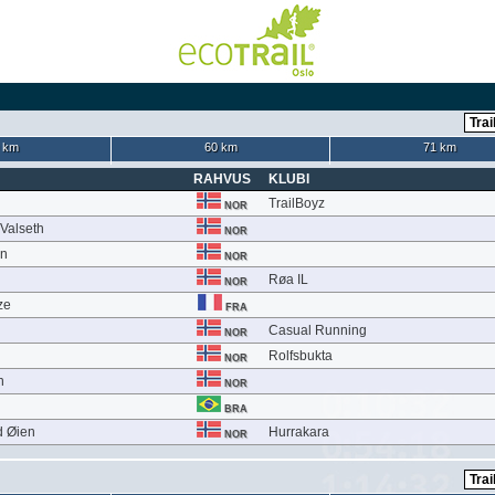
 km
60 km
71 km
RAHVUS
KLUBI
TrailBoyz
NOR
Valseth
NOR
en
NOR
Røa IL
NOR
ze
FRA
Casual Running
NOR
Rolfsbukta
NOR
n
NOR
BRA
d Øien
Hurrakara
NOR