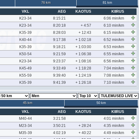
76 km
81 km
VKL
AEG
KAOTUS
KIIRUS
K23-34
8:15:21
6:06 min/km
K23-34
8:20:18
+ 4:57
6:10 min/km
K35-39
8:28:03
+ 12:43
6:15 min/km
K40-44
9:17:38
+ 1:02:18
6:52 min/km
K35-39
9:18:21
+ 1:03:00
6:53 min/km
K50-54
9:21:59
+ 1:06:38
6:55 min/km
K23-34
9:23:37
+ 1:08:16
6:56 min/km
K45-49
9:33:49
+ 1:18:28
7:04 min/km
K55-59
9:39:40
+ 1:24:19
7:08 min/km
K35-39
9:41:39
+ 1:26:18
7:10 min/km
45 km
50 km
VKL
AEG
KAOTUS
KIIRUS
M40-44
3:21:58
4:01 min/km
M23-34
3:50:21
+ 28:24
4:35 min/km
M35-39
4:02:19
+ 40:22
4:49 min/km