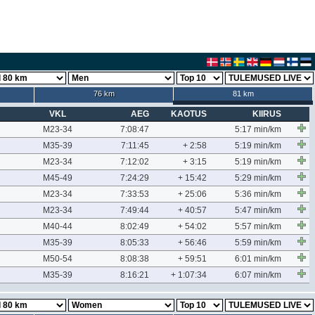
76 km
81 km
VKL
AEG
KAOTUS
KIIRUS
M23-34
7:08:47
5:17 min/km
M35-39
7:11:45
+ 2:58
5:19 min/km
M23-34
7:12:02
+ 3:15
5:19 min/km
M45-49
7:24:29
+ 15:42
5:29 min/km
M23-34
7:33:53
+ 25:06
5:36 min/km
M23-34
7:49:44
+ 40:57
5:47 min/km
M40-44
8:02:49
+ 54:02
5:57 min/km
M35-39
8:05:33
+ 56:46
5:59 min/km
M50-54
8:08:38
+ 59:51
6:01 min/km
M35-39
8:16:21
+ 1:07:34
6:07 min/km