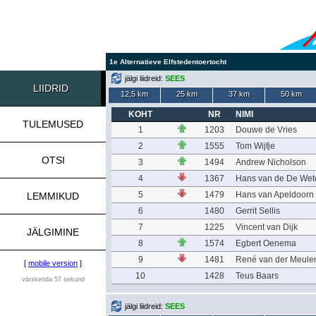
1e Alternatieve Elfstedentoertocht
jälgi liidreid:
SEES
LIIDRID
12,5 km
25 km
37 km
50 km
KOHT
NR
NIMI
TULEMUSED
1
1203
Douwe de Vries
2
1555
Tom Wijfje
OTSI
3
1494
Andrew Nicholson
4
1367
Hans van de De Wet
5
1479
Hans van Apeldoorn
LEMMIKUD
6
1480
Gerrit Sellis
7
1225
Vincent van Dijk
JÄLGIMINE
8
1574
Egbert Oenema
9
1481
René van der Meule
[
mobile version
]
10
1428
Teus Baars
värskenda 57 sekund
jälgi liidreid:
SEES