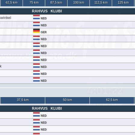
62,5 km
75 km
87,5 km
100 km
112,5 km
125 km
RAHVUS
KLUBI
swinkel
NED
NED
GER
NED
NED
NED
NED
k
NED
NED
NED
37,5 km
50 km
62,5 km
RAHVUS
KLUBI
NED
NED
NED