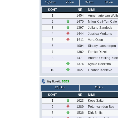
12,5 km
25 km
37 km
50 km
KOHT
NR
NIMI
1
1454
Annemarie van Wolf
2
1470
Milou Klatt-Ten Cate
3
1397
Juliane Sandeck
4
1444
Jessica Merkens
5
1611
Vera Otten
6
1004
Stacey Lansbergen
7
1382
Femke Ditzel
8
1471
Andrea Oosting-Kloc
9
1374
Nynke Hoekstra
10
1027
Lisanne Kortleve
jälgi liidreid:
SEES
12,5 km
25 km
KOHT
NR
NIMI
1
1623
Kees Satter
2
1289
Peter van den Bos
3
1536
Dirk Smits