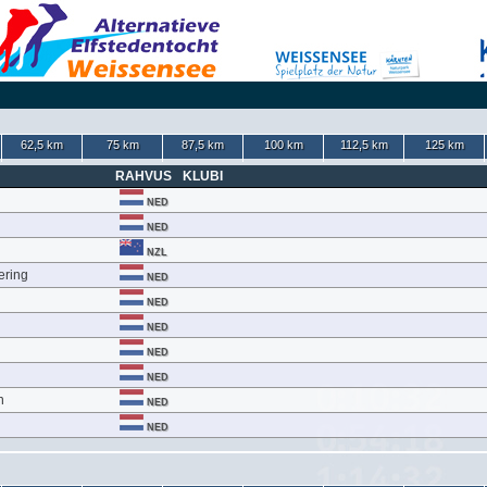
62,5 km
75 km
87,5 km
100 km
112,5 km
125 km
RAHVUS
KLUBI
NED
NED
NZL
ering
NED
NED
NED
NED
NED
n
NED
NED