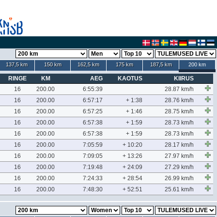
137,5 km
150 km
162,5 km
175 km
187,5 km
200 km
RINGE
KM
AEG
KAOTUS
KIIRUS
16
200.00
6:55:39
28.87 km/h
16
200.00
6:57:17
+ 1:38
28.76 km/h
16
200.00
6:57:25
+ 1:46
28.75 km/h
16
200.00
6:57:38
+ 1:59
28.73 km/h
16
200.00
6:57:38
+ 1:59
28.73 km/h
16
200.00
7:05:59
+ 10:20
28.17 km/h
16
200.00
7:09:05
+ 13:26
27.97 km/h
16
200.00
7:19:48
+ 24:09
27.29 km/h
16
200.00
7:24:33
+ 28:54
26.99 km/h
16
200.00
7:48:30
+ 52:51
25.61 km/h