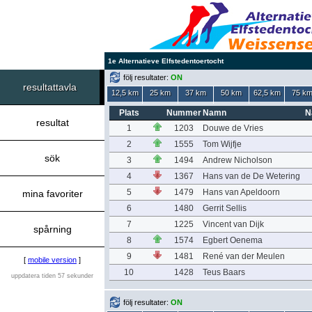
1e Alternatieve Elfstedentoertocht
följ resultater:
ON
resultattavla
12,5 km
25 km
37 km
50 km
62,5 km
75 k
Plats
Nummer
Namn
N
resultat
1
1203
Douwe de Vries
2
1555
Tom Wijfje
sök
3
1494
Andrew Nicholson
4
1367
Hans van de De Wetering
5
1479
Hans van Apeldoorn
mina favoriter
6
1480
Gerrit Sellis
7
1225
Vincent van Dijk
spårning
8
1574
Egbert Oenema
9
1481
René van der Meulen
[
mobile version
]
10
1428
Teus Baars
uppdatera tiden 57 sekunder
följ resultater:
ON