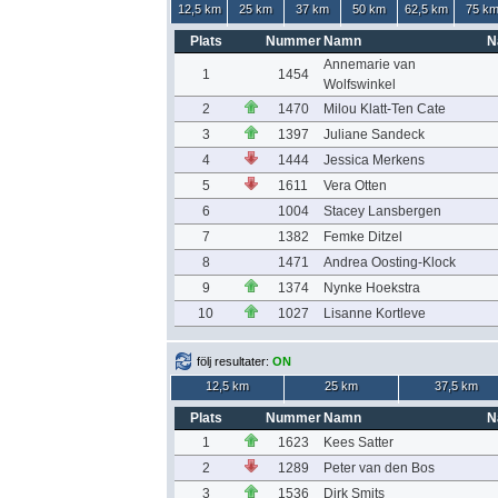
12,5 km
25 km
37 km
50 km
62,5 km
75 k
Plats
Nummer
Namn
N
Annemarie van
1
1454
Wolfswinkel
2
1470
Milou Klatt-Ten Cate
3
1397
Juliane Sandeck
4
1444
Jessica Merkens
5
1611
Vera Otten
6
1004
Stacey Lansbergen
7
1382
Femke Ditzel
8
1471
Andrea Oosting-Klock
9
1374
Nynke Hoekstra
10
1027
Lisanne Kortleve
följ resultater:
ON
12,5 km
25 km
37,5 km
Plats
Nummer
Namn
N
1
1623
Kees Satter
2
1289
Peter van den Bos
3
1536
Dirk Smits