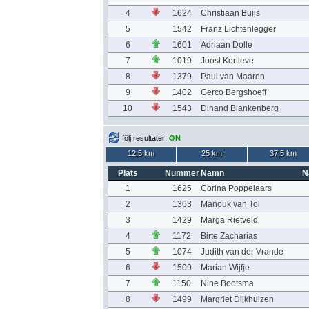
4
1624
Christiaan Buijs
5
1542
Franz Lichtenlegger
6
1601
Adriaan Dolle
7
1019
Joost Kortleve
8
1379
Paul van Maaren
9
1402
Gerco Bergshoeff
10
1543
Dinand Blankenberg
följ resultater:
ON
12,5 km
25 km
37,5 km
Plats
Nummer
Namn
N
1
1625
Corina Poppelaars
2
1363
Manouk van Tol
3
1429
Marga Rietveld
4
1172
Birte Zacharias
5
1074
Judith van der Vrande
6
1509
Marian Wijfje
7
1150
Nine Bootsma
8
1499
Margriet Dijkhuizen