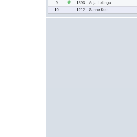
9
1393
Anja Lettinga
10
1212
Sanne Koot