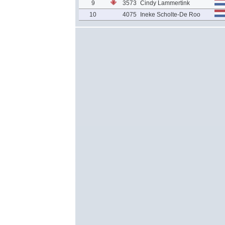
9
3573
Cindy Lammertink
10
4075
Ineke Scholte-De Roo