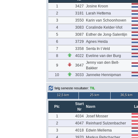
1
3427
Josine Kroon
2
3181
Larah Hettema
3
3550
Karin van Schoonhoven
4
3083
Coralinde Kelder-Vlot
5
3087
Esther de Jong-Salentijn
6
3729
Agnes Heida
7
3358
Senta In t Veld
8
4022
Eveline van der Burg
Jenny van den Belt-
9
3647
Bakker
10
3033
Janneke Hennipman
følg seneste resultater:
TIL
12,5 km
25 km
36,5 km
Start
Plc
Navn
L
Nr
1
4034
Josef Mosser
2
4047
Reinhard Sulzenbacher
3
4018
Edwin Mellema
4
3970
Markus Petschacher