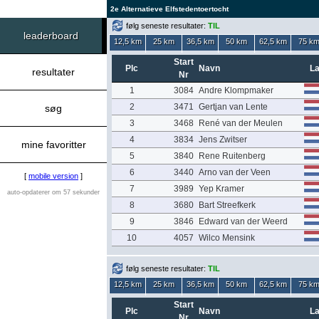
2e Alternatieve Elfstedentoertocht
følg seneste resultater:
TIL
leaderboard
12,5 km
25 km
36,5 km
50 km
62,5 km
75 k
Start
Plc
Navn
L
resultater
Nr
1
3084
Andre Klompmaker
2
3471
Gertjan van Lente
søg
3
3468
René van der Meulen
4
3834
Jens Zwitser
mine favoritter
5
3840
Rene Ruitenberg
6
3440
Arno van der Veen
[
mobile version
]
7
3989
Yep Kramer
auto-opdaterer om 57 sekunder
8
3680
Bart Streefkerk
9
3846
Edward van der Weerd
10
4057
Wilco Mensink
følg seneste resultater:
TIL
12,5 km
25 km
36,5 km
50 km
62,5 km
75 k
Start
Plc
Navn
L
Nr