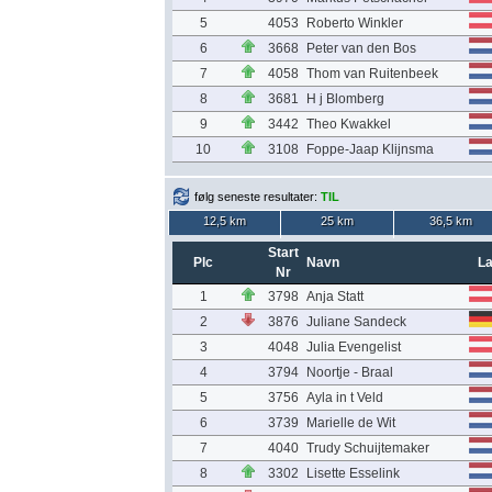
5
4053
Roberto Winkler
6
3668
Peter van den Bos
7
4058
Thom van Ruitenbeek
8
3681
H j Blomberg
9
3442
Theo Kwakkel
10
3108
Foppe-Jaap Klijnsma
følg seneste resultater:
TIL
12,5 km
25 km
36,5 km
Start
Plc
Navn
L
Nr
1
3798
Anja Statt
2
3876
Juliane Sandeck
3
4048
Julia Evengelist
4
3794
Noortje - Braal
5
3756
Ayla in t Veld
6
3739
Marielle de Wit
7
4040
Trudy Schuijtemaker
8
3302
Lisette Esselink