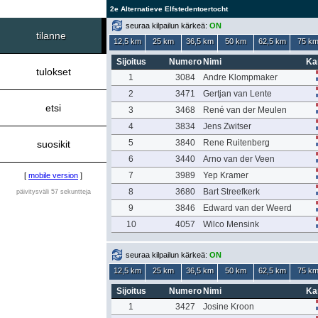
2e Alternatieve Elfstedentoertocht
seuraa kilpailun kärkeä:
ON
tilanne
12,5 km
25 km
36,5 km
50 km
62,5 km
75 k
Sijoitus
Numero
Nimi
Ka
tulokset
1
3084
Andre Klompmaker
2
3471
Gertjan van Lente
etsi
3
3468
René van der Meulen
4
3834
Jens Zwitser
5
3840
Rene Ruitenberg
suosikit
6
3440
Arno van der Veen
7
3989
Yep Kramer
[
mobile version
]
8
3680
Bart Streefkerk
päivitysväli 57 sekuntteja
9
3846
Edward van der Weerd
10
4057
Wilco Mensink
seuraa kilpailun kärkeä:
ON
12,5 km
25 km
36,5 km
50 km
62,5 km
75 k
Sijoitus
Numero
Nimi
Ka
1
3427
Josine Kroon