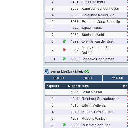
2
3181
Larah Hettema
3
3550
Karin van Schoonhoven
4
3083
Coralinde Kelder-Vlot
5
3087
Esther de Jong-Salentijn
6
3729
Agnes Heida
7
3358
Senta In t Veld
8
4022
Eveline van der Burg
Jenny van den Belt-
9
3647
Bakker
10
3033
Janneke Hennipman
seuraa kilpailun kärkeä:
ON
12,5 km
25 km
36,5 km
Sijoitus
Numero
Nimi
Ka
1
4034
Josef Mosser
2
4047
Reinhard Sulzenbacher
3
4018
Edwin Mellema
4
3970
Markus Petschacher
5
4053
Roberto Winkler
6
3668
Peter van den Bos