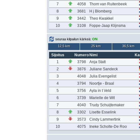
7
4058
Thom van Ruitenbeek
8
3681
H j Blomberg
9
3442
Theo Kwakkel
10
3108
Foppe-Jaap Klijnsma
seuraa kilpailun kärkeä:
ON
12,5 km
25 km
36,5 km
Sijoitus
Numero
Nimi
Ka
1
3798
Anja Statt
2
3876
Juliane Sandeck
3
4048
Julia Evengelist
4
3794
Noortje - Braal
5
3756
Ayla in t Veld
6
3739
Marielle de Wit
7
4040
Trudy Schuijtemaker
8
3302
Lisette Esselink
9
3573
Cindy Lammertink
10
4075
Ineke Scholte-De Roo