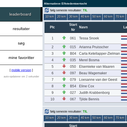
Alternatieve Elfstedentoertocht
følg seneste resultater:
TIL
leaderboard
10 km
20 km
30 km
40 km
50 km
60 km
70 km
Start
Plc
Navn
L
resultater
Nr
1
061
Tessa Snoek
søg
2
015
Arianna Pruisscher
3
B04
Carla Ketellapper-Zielman
mine favoritter
4
035
Merel Bosma
5
050
Elsemieke van Maaren
[
mobile version
]
6
097
Beau Wagemaker
auto-opdaterer om 2 sekunder
7
079
Loesanne van der Geest
8
B54
Eline Cox
9
027
Judith Krabbenborg
10
067
Tjilde Bennis
følg seneste resultater:
TIL
10 km
20 km
30 km
40 km
50 km
60 km
70 km
Start