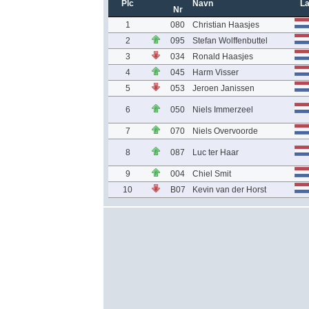
Plc
Navn
L
Nr
1
080
Christian Haasjes
2
095
Stefan Wolffenbuttel
3
034
Ronald Haasjes
4
045
Harm Visser
5
053
Jeroen Janissen
6
050
Niels Immerzeel
7
070
Niels Overvoorde
8
087
Luc ter Haar
9
004
Chiel Smit
10
B07
Kevin van der Horst