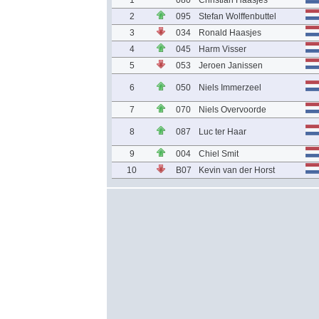
1
080
Christian Haasjes
2
095
Stefan Wolffenbuttel
3
034
Ronald Haasjes
4
045
Harm Visser
5
053
Jeroen Janissen
6
050
Niels Immerzeel
7
070
Niels Overvoorde
8
087
Luc ter Haar
9
004
Chiel Smit
10
B07
Kevin van der Horst