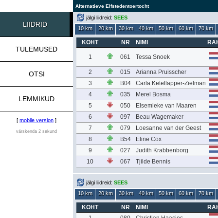
Alternatieve Elfstedentoertocht
jälgi liidreid:
SEES
LIIDRID
10 km
20 km
30 km
40 km
50 km
60 km
70 km
KOHT
NR
NIMI
RA
TULEMUSED
1
061
Tessa Snoek
2
015
Arianna Pruisscher
OTSI
3
B04
Carla Ketellapper-Zielman
4
035
Merel Bosma
LEMMIKUD
5
050
Elsemieke van Maaren
6
097
Beau Wagemaker
[
mobile version
]
7
079
Loesanne van der Geest
värskenda 2 sekund
8
B54
Eline Cox
9
027
Judith Krabbenborg
10
067
Tjilde Bennis
jälgi liidreid:
SEES
10 km
20 km
30 km
40 km
50 km
60 km
70 km
KOHT
NR
NIMI
RA