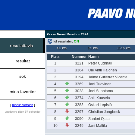
Paavo Nurmi Marathon 2024
följ resultater:
ON
resultattavla
4,5 km
9,9 km
15,95 km
Plats
Nummer
Namn
resultat
1
3221
Peter Cudrnak
2
3364
Ole Antti Halonen
sök
3
3194
Jaime Gutiérrez Vicente
4
3369
Jani Tuovinen
5
3028
Joel Suontama
mina favoriter
6
3274
Antti Kuusela
7
3283
Oskari Lepistö
[
mobile version
]
8
3297
Christian Jungbeck
uppdatera tiden 57 sekunder
9
3090
Santeri Ojala
10
3249
Jani Mallila