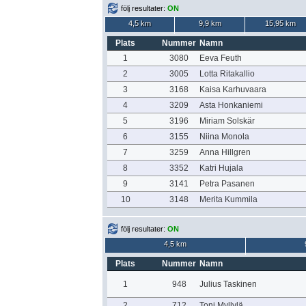
följ resultater:
ON
4,5 km
9,9 km
15,95 km
Plats
Nummer
Namn
1
3080
Eeva Feuth
2
3005
Lotta Ritakallio
3
3168
Kaisa Karhuvaara
4
3209
Asta Honkaniemi
5
3196
Miriam Solskär
6
3155
Niina Monola
7
3259
Anna Hillgren
8
3352
Katri Hujala
9
3141
Petra Pasanen
10
3148
Merita Kummila
följ resultater:
ON
4,5 km
Plats
Nummer
Namn
1
948
Julius Taskinen
2
712
Toni Myllylä