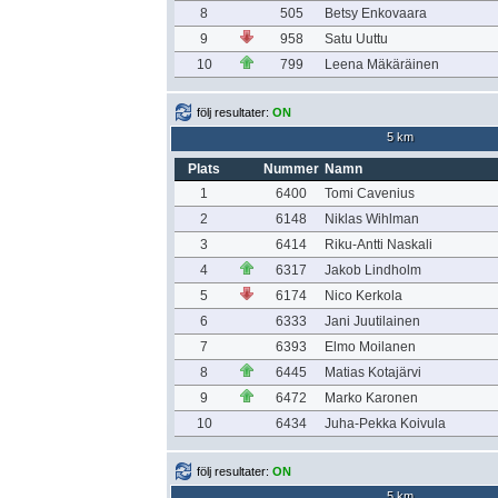
8
505
Betsy Enkovaara
9
958
Satu Uuttu
10
799
Leena Mäkäräinen
följ resultater:
ON
5 km
Plats
Nummer
Namn
1
6400
Tomi Cavenius
2
6148
Niklas Wihlman
3
6414
Riku-Antti Naskali
4
6317
Jakob Lindholm
5
6174
Nico Kerkola
6
6333
Jani Juutilainen
7
6393
Elmo Moilanen
8
6445
Matias Kotajärvi
9
6472
Marko Karonen
10
6434
Juha-Pekka Koivula
följ resultater:
ON
5 km