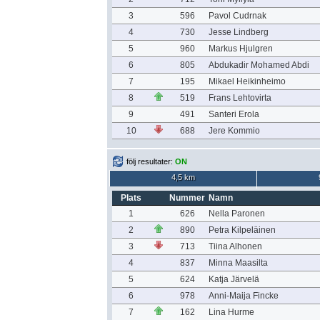
3
596
Pavol Cudrnak
4
730
Jesse Lindberg
5
960
Markus Hjulgren
6
805
Abdukadir Mohamed Abdi
7
195
Mikael Heikinheimo
8
519
Frans Lehtovirta
9
491
Santeri Erola
10
688
Jere Kommio
följ resultater:
ON
4,5 km
Plats
Nummer
Namn
1
626
Nella Paronen
2
890
Petra Kilpeläinen
3
713
Tiina Alhonen
4
837
Minna Maasilta
5
624
Katja Järvelä
6
978
Anni-Maija Fincke
7
162
Lina Hurme