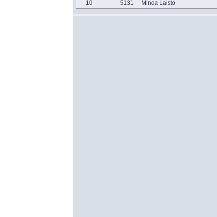
10
5131
Minea Laisto