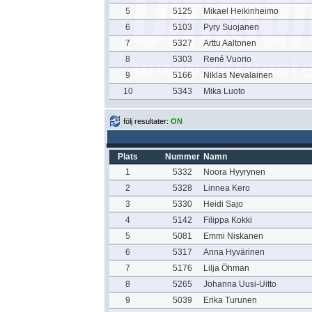
5
5125
Mikael Heikinheimo
6
5103
Pyry Suojanen
7
5327
Arttu Aaltonen
8
5303
René Vuorio
9
5166
Niklas Nevalainen
10
5343
Mika Luoto
följ resultater:
ON
Plats
Nummer
Namn
1
5332
Noora Hyyrynen
2
5328
Linnea Kero
3
5330
Heidi Sajo
4
5142
Filippa Kokki
5
5081
Emmi Niskanen
6
5317
Anna Hyvärinen
7
5176
Lilja Öhman
8
5265
Johanna Uusi-Uitto
9
5039
Erika Turunen