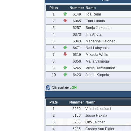
Plats
Nummer
Namn
1
6149
Iida Reini
2
6065
Enni Luoma
3
6257
Sonja Julkunen
4
6373
Iina Ahola
5
6343
Marianne Halonen
6
6471
Nati Lalayants
7
6319
Mikaela White
8
6350
Maija Vallinoja
9
6245
Vilma Rantalainen
10
6423
Janna Korpela
följ resultater:
ON
Plats
Nummer
Namn
1
5250
Ville Lehtoniemi
2
5150
Juuso Hakala
3
5266
Otto Laitinen
4
5285
Casper Von Pfaler