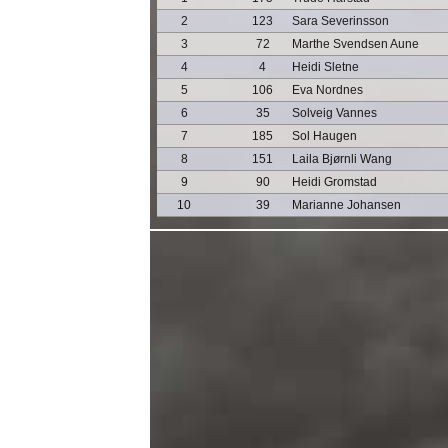
2
123
Sara Severinsson
3
72
Marthe Svendsen Aune
4
4
Heidi Sletne
5
106
Eva Nordnes
6
35
Solveig Vannes
7
185
Sol Haugen
8
151
Laila Bjørnli Wang
9
90
Heidi Gromstad
10
39
Marianne Johansen