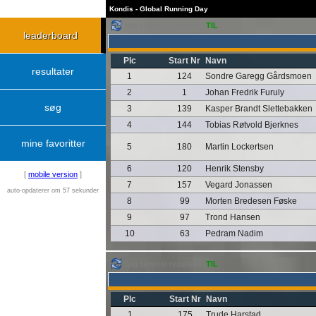
Kondis - Global Running Day
følg seneste resultater:
TIL
leaderboard
Plc
Start Nr
Navn
resultater
1
124
Sondre Garegg Gårdsmoen
2
1
Johan Fredrik Furuly
søg
3
139
Kasper Brandt Slettebakken
4
144
Tobias Røtvold Bjerknes
mine favoritter
5
180
Martin Lockertsen
6
120
Henrik Stensby
[
mobile version
]
7
157
Vegard Jonassen
auto-opdaterer om 57 sekunder
8
99
Morten Bredesen Føske
9
97
Trond Hansen
10
63
Pedram Nadim
følg seneste resultater:
TIL
Plc
Start Nr
Navn
1
175
Trude Harstad