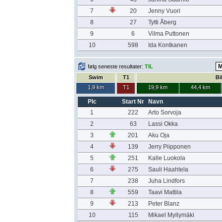
7
20
Jenny Vuori
8
27
Tytti Åberg
9
6
Vilma Puttonen
10
598
Ida Kontkanen
følg seneste resultater:
TIL
Swim
T1
Bi
1,9 km
T1
19,9 km
44,4 km
Plc
Start Nr
Navn
1
222
Arto Sorvoja
2
63
Lassi Okka
3
201
Aku Oja
4
139
Jerry Piipponen
5
251
Kalle Luokola
6
275
Sauli Haahtela
7
238
Juha Lindfors
8
559
Taavi Mattila
9
213
Peter Blanz
10
115
Mikael Myllymäki