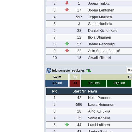
2
1
Joona Tuikka
3
17
Joona Lehtonen
4
597
Teppo Malinen
5
3
Samu Hanhela
6
38
Daniel Kivilohkare
7
12
Ilkka Utriainen
8
57
Janne Peltokorpi
9
22
Asla Suutari-Jääskö
10
18
Akseli Ylikoski
følg seneste resultater:
TIL
Swim
T1
Bi
1,9 km
T1
19,9 km
44,4 km
Plc
Start Nr
Navn
1
42
Nella Paronen
2
596
Laura Heinonen
3
28
Aino Kuljukka
4
15
Venla Koivula
5
44
Lumi Laitinen
6
43
Janina Saarnio