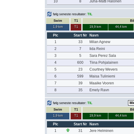
10
8
Juha-Matti Halonen
følg seneste resultater:
TIL
Swim
T1
Bi
1,9 km
T1
19,9 km
44,4 km
Plc
Start Nr
Navn
1
33
Milan Agnew
2
7
Iida Reini
3
5
Sara Perez Sala
4
600
Tiina Pohjalainen
5
23
Courtney Wevers
6
599
Maisa Tuliniemi
7
39
Maaike Vooren
8
35
Emely Ravn
følg seneste resultater:
TIL
Swim
T1
Bi
1,9 km
T1
19,9 km
44,4 km
Plc
Start Nr
Navn
1
31
Jere Helminen