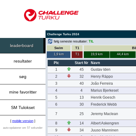
Challenge Turku 2024
følg seneste resultater:
TIL
leaderboard
Swim
T1
Bi
1,9 km
T1
19,9 km
44,4 km
resultater
Plc
Start Nr
Navn
1
45
Gustav Iden
søg
2
32
Henry Räppo
3
40
João Ferreira
4
4
Marius Bjerkeset
mine favoritter
5
13
Henrik Goesch
6
30
Frederick Webb
SM Tulokset
7
25
Jeremy Maclean
[
mobile version
]
8
14
Albert Askengren
auto-opdaterer om 57 sekunder
9
34
Juuso Manninen