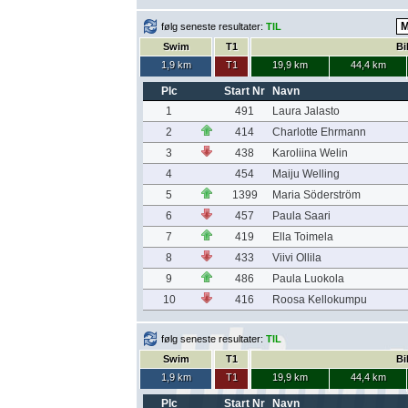
følg seneste resultater:
TIL
Swim
T1
Bi
1,9 km
T1
19,9 km
44,4 km
Plc
Start Nr
Navn
1
491
Laura Jalasto
2
414
Charlotte Ehrmann
3
438
Karoliina Welin
4
454
Maiju Welling
5
1399
Maria Söderström
6
457
Paula Saari
7
419
Ella Toimela
8
433
Viivi Ollila
9
486
Paula Luokola
10
416
Roosa Kellokumpu
følg seneste resultater:
TIL
Swim
T1
Bi
1,9 km
T1
19,9 km
44,4 km
Plc
Start Nr
Navn