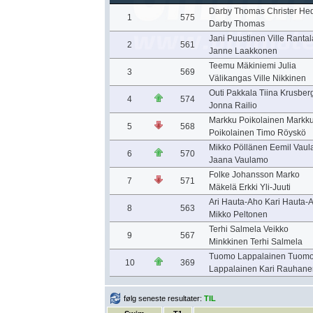
Darby Thomas Christer He
1
575
Darby Thomas
Jani Puustinen Ville Rantal
2
561
Janne Laakkonen
Teemu Mäkiniemi Julia
3
569
Välikangas Ville Nikkinen
Outi Pakkala Tiina Krusber
4
574
Jonna Railio
Markku Poikolainen Markk
5
568
Poikolainen Timo Röyskö
Mikko Pöllänen Eemil Vau
6
570
Jaana Vaulamo
Folke Johansson Marko
7
571
Mäkelä Erkki Yli-Juuti
Ari Hauta-Aho Kari Hauta-
8
563
Mikko Peltonen
Terhi Salmela Veikko
9
567
Minkkinen Terhi Salmela
Tuomo Lappalainen Tuom
10
369
Lappalainen Kari Rauhane
følg seneste resultater:
TIL