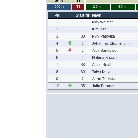
Swim
T1
300 m
T1
2,6 km
4,8 km
Plc
Start Nr
Navn
1
3
Max Walther
2
1
Kim Harju
3
33
Pyry Paloviita
4
6
Johannes Strömsholm
5
5
Alex Sundstedt
6
2
Helena Knaapi
7
38
Astrid Snäll
8
30
Toivo Koivu
9
7
Aarre Tuikkala
10
35
Jutta Puranen