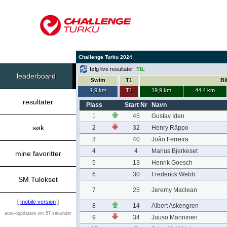
Challenge Turku 2024
følg live resultater:
TIL
leaderboard
Swim
T1
Bi
1,9 km
T1
19,9 km
44,4 km
resultater
Plass
Start Nr
Navn
1
45
Gustav Iden
søk
2
32
Henry Räppo
3
40
João Ferreira
4
4
Marius Bjerkeset
mine favoritter
5
13
Henrik Goesch
6
30
Frederick Webb
SM Tulokset
7
25
Jeremy Maclean
[
mobile version
]
8
14
Albert Askengren
auto-oppdatere om 57 sekunder
9
34
Juuso Manninen