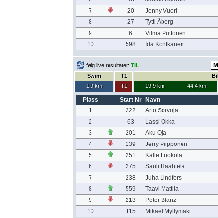
7
20
Jenny Vuori
8
27
Tytti Åberg
9
6
Vilma Puttonen
10
598
Ida Kontkanen
følg live resultater:
TIL
Swim
T1
Bi
1,9 km
T1
19,9 km
44,4 km
Plass
Start Nr
Navn
1
222
Arto Sorvoja
2
63
Lassi Okka
3
201
Aku Oja
4
139
Jerry Piipponen
5
251
Kalle Luokola
6
275
Sauli Haahtela
7
238
Juha Lindfors
8
559
Taavi Mattila
9
213
Peter Blanz
10
115
Mikael Myllymäki