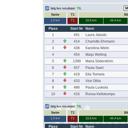
følg live resultater:
TIL
Swim
T1
Bi
1,9 km
T1
19,9 km
44,4 km
Plass
Start Nr
Navn
1
491
Laura Jalasto
2
414
Charlotte Ehrmann
3
438
Karoliina Welin
4
454
Maiju Welling
5
1399
Maria Söderström
6
457
Paula Saari
7
419
Ella Toimela
8
433
Viivi Ollila
9
486
Paula Luokola
10
416
Roosa Kellokumpu
følg live resultater:
TIL
Swim
T1
Bi
1,9 km
T1
19,9 km
44,4 km
Plass
Start Nr
Navn