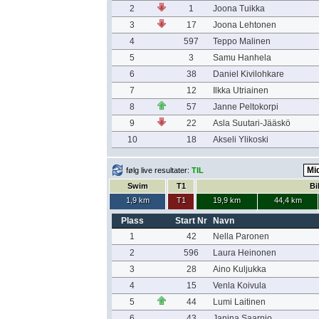
2
1
Joona Tuikka
3
17
Joona Lehtonen
4
597
Teppo Malinen
5
3
Samu Hanhela
6
38
Daniel Kivilohkare
7
12
Ilkka Utriainen
8
57
Janne Peltokorpi
9
22
Asla Suutari-Jääskö
10
18
Akseli Ylikoski
følg live resultater:
TIL
Swim
T1
Bi
1,9 km
T1
19,9 km
44,4 km
Plass
Start Nr
Navn
1
42
Nella Paronen
2
596
Laura Heinonen
3
28
Aino Kuljukka
4
15
Venla Koivula
5
44
Lumi Laitinen
6
43
Janina Saarnio