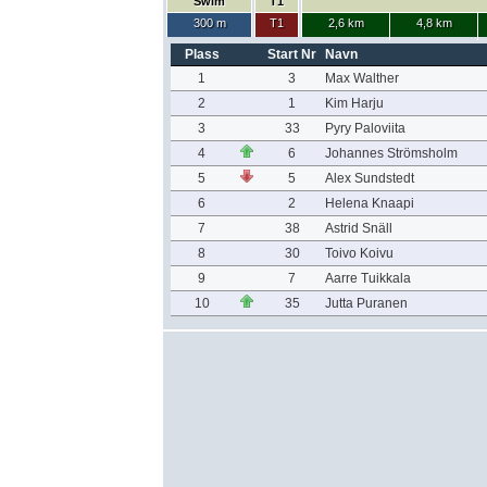
Swim
T1
300 m
T1
2,6 km
4,8 km
Plass
Start Nr
Navn
1
3
Max Walther
2
1
Kim Harju
3
33
Pyry Paloviita
4
6
Johannes Strömsholm
5
5
Alex Sundstedt
6
2
Helena Knaapi
7
38
Astrid Snäll
8
30
Toivo Koivu
9
7
Aarre Tuikkala
10
35
Jutta Puranen