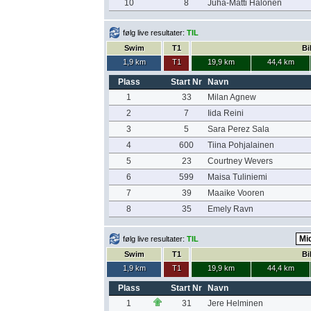
10
8
Juha-Matti Halonen
følg live resultater:
TIL
Swim
T1
Bi
1,9 km
T1
19,9 km
44,4 km
Plass
Start Nr
Navn
1
33
Milan Agnew
2
7
Iida Reini
3
5
Sara Perez Sala
4
600
Tiina Pohjalainen
5
23
Courtney Wevers
6
599
Maisa Tuliniemi
7
39
Maaike Vooren
8
35
Emely Ravn
følg live resultater:
TIL
Swim
T1
Bi
1,9 km
T1
19,9 km
44,4 km
Plass
Start Nr
Navn
1
31
Jere Helminen