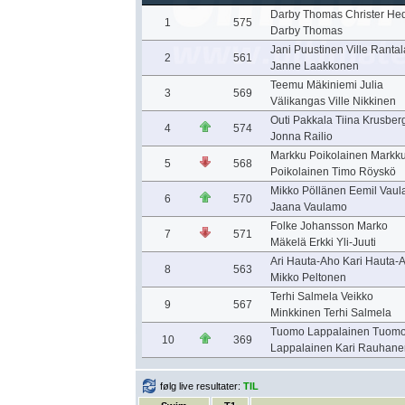
Darby Thomas Christer He
1
575
Darby Thomas
Jani Puustinen Ville Rantal
2
561
Janne Laakkonen
Teemu Mäkiniemi Julia
3
569
Välikangas Ville Nikkinen
Outi Pakkala Tiina Krusber
4
574
Jonna Railio
Markku Poikolainen Markk
5
568
Poikolainen Timo Röyskö
Mikko Pöllänen Eemil Vau
6
570
Jaana Vaulamo
Folke Johansson Marko
7
571
Mäkelä Erkki Yli-Juuti
Ari Hauta-Aho Kari Hauta-
8
563
Mikko Peltonen
Terhi Salmela Veikko
9
567
Minkkinen Terhi Salmela
Tuomo Lappalainen Tuom
10
369
Lappalainen Kari Rauhane
følg live resultater:
TIL