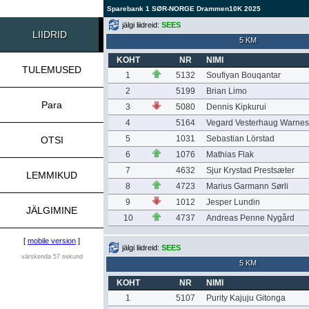
Sparebank 1 SØR-NORGE Drammen10K 2025
jälgi liidreid:
SEES
LIIDRID
5 KM
KOHT
NR
NIMI
TULEMUSED
1
5132
Soufiyan Bouqantar
2
5199
Brian Limo
Para
3
5080
Dennis Kipkurui
4
5164
Vegard Vesterhaug Warnes
5
1031
Sebastian Lörstad
OTSI
6
1076
Mathias Flak
7
4632
Sjur Krystad Prestsæter
LEMMIKUD
8
4723
Marius Garmann Sørli
9
1012
Jesper Lundin
JÄLGIMINE
10
4737
Andreas Penne Nygård
[
mobile version
]
jälgi liidreid:
SEES
värskenda 57 sekund
5 KM
KOHT
NR
NIMI
1
5107
Purity Kajuju Gitonga