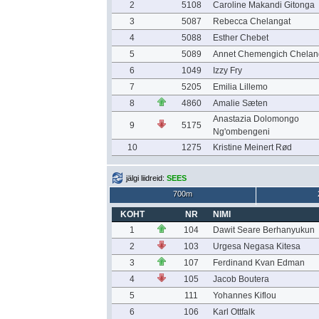
2
5108
Caroline Makandi Gitonga
3
5087
Rebecca Chelangat
4
5088
Esther Chebet
5
5089
Annet Chemengich Chelan
6
1049
Izzy Fry
7
5205
Emilia Lillemo
8
4860
Amalie Sæten
Anastazia Dolomongo
9
5175
Ng'ombengeni
10
1275
Kristine Meinert Rød
jälgi liidreid:
SEES
700m
KOHT
NR
NIMI
1
104
Dawit Seare Berhanyukun
2
103
Urgesa Negasa Kitesa
3
107
Ferdinand Kvan Edman
4
105
Jacob Boutera
5
111
Yohannes Kiflou
6
106
Karl Ottfalk