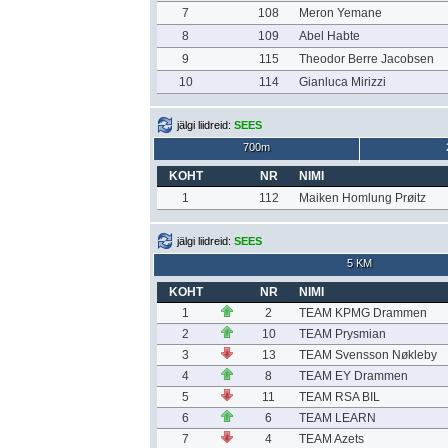
7
108
Meron Yemane
8
109
Abel Habte
9
115
Theodor Berre Jacobsen
10
114
Gianluca Mirizzi
jälgi liidreid:
SEES
700m
KOHT
NR
NIMI
1
112
Maiken Homlung Prøitz
jälgi liidreid:
SEES
5 KM
KOHT
NR
NIMI
1
2
TEAM KPMG Drammen
2
10
TEAM Prysmian
3
13
TEAM Svensson Nøkleby
4
8
TEAM EY Drammen
5
11
TEAM RSA BIL
6
6
TEAM LEARN
7
4
TEAM Azets