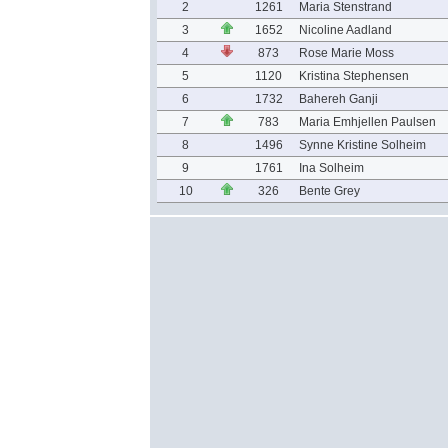
2
1261
Maria Stenstrand
3
1652
Nicoline Aadland
4
873
Rose Marie Moss
5
1120
Kristina Stephensen
6
1732
Bahereh Ganji
7
783
Maria Emhjellen Paulsen
8
1496
Synne Kristine Solheim
9
1761
Ina Solheim
10
326
Bente Grey