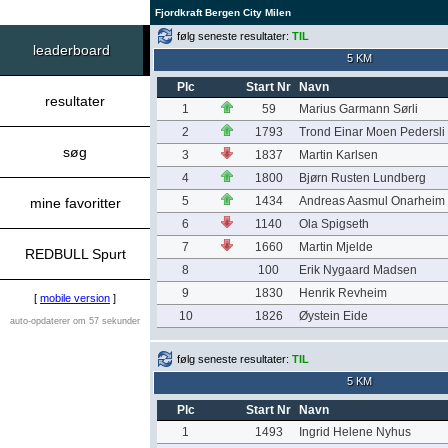
Fjordkraft Bergen City Milen
følg seneste resultater:
TIL
leaderboard
5 KM
Plc
Start Nr
Navn
resultater
1
59
Marius Garmann Sørli
2
1793
Trond Einar Moen Pedersli
søg
3
1837
Martin Karlsen
4
1800
Bjørn Rusten Lundberg
5
1434
Andreas Aasmul Onarheim
mine favoritter
6
1140
Ola Spigseth
7
1660
Martin Mjelde
REDBULL Spurt
8
100
Erik Nygaard Madsen
9
1830
Henrik Revheim
[
mobile version
]
10
1826
Øystein Eide
auto-opdaterer om 57 sekunder
følg seneste resultater:
TIL
5 KM
Plc
Start Nr
Navn
1
1493
Ingrid Helene Nyhus