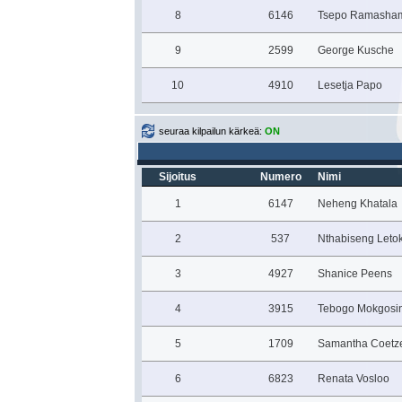
8
6146
Tsepo Ramasha
9
2599
George Kusche
10
4910
Lesetja Papo
seuraa kilpailun kärkeä:
ON
Sijoitus
Numero
Nimi
1
6147
Neheng Khatala
2
537
Nthabiseng Leto
3
4927
Shanice Peens
4
3915
Tebogo Mokgosi
5
1709
Samantha Coetz
6
6823
Renata Vosloo