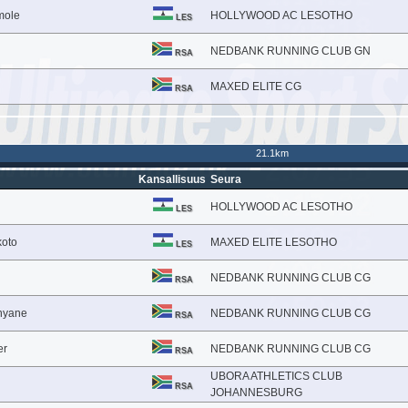
mole
HOLLYWOOD AC LESOTHO
LES
NEDBANK RUNNING CLUB GN
RSA
MAXED ELITE CG
RSA
21.1km
Kansallisuus
Seura
HOLLYWOOD AC LESOTHO
LES
koto
MAXED ELITE LESOTHO
LES
NEDBANK RUNNING CLUB CG
RSA
nyane
NEDBANK RUNNING CLUB CG
RSA
er
NEDBANK RUNNING CLUB CG
RSA
UBORA ATHLETICS CLUB
RSA
JOHANNESBURG