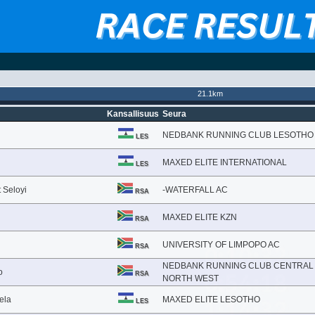
21.1km
Kansallisuus
Seura
NEDBANK RUNNING CLUB LESOTHO
LES
MAXED ELITE INTERNATIONAL
LES
 Seloyi
-WATERFALL AC
RSA
MAXED ELITE KZN
RSA
UNIVERSITY OF LIMPOPO AC
RSA
NEDBANK RUNNING CLUB CENTRAL
o
RSA
NORTH WEST
ela
MAXED ELITE LESOTHO
LES