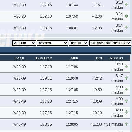
3:13
M20-39
1:07:46
1:07:44
+ 1:51
min/km
3:14
M20-39
1:08:00
1:07:58
+ 2:06
min/km
3:14
M20-39
1:08:05
1:08:01
+ 2:08
min/km
Sarja
Gun Time
Aika
Ero
Nopeus
3:40
W20-39
1:17:10
1:17:06
min/km
3:47
W20-39
1:19:51
1:19:48
+ 2:42
min/km
4:08
W20-39
1:27:15
1:27:05
+ 9:59
min/km
4:09
W40-49
1:27:20
1:27:15
+ 10:09
min/km
4:09
W20-39
1:27:26
1:27:15
+ 10:10
min/km
W40-49
1:28:15
1:28:05
+ 11:00
4:11 min/km