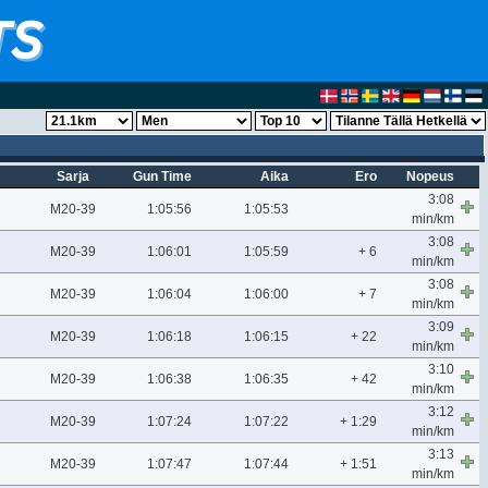
Sarja
Gun Time
Aika
Ero
Nopeus
3:08
M20-39
1:05:56
1:05:53
min/km
3:08
M20-39
1:06:01
1:05:59
+ 6
min/km
3:08
M20-39
1:06:04
1:06:00
+ 7
min/km
3:09
M20-39
1:06:18
1:06:15
+ 22
min/km
3:10
M20-39
1:06:38
1:06:35
+ 42
min/km
3:12
M20-39
1:07:24
1:07:22
+ 1:29
min/km
3:13
M20-39
1:07:47
1:07:44
+ 1:51
min/km