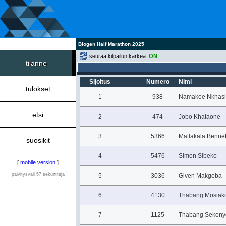
Biogen Half Marathon 2025
seuraa kilpailun kärkeä:
ON
tilanne
Sijoitus
Numero
Nimi
tulokset
1
938
Namakoe Nkhasi
etsi
2
474
Jobo Khataone
3
5366
Matlakala Bennet
suosikit
4
5476
Simon Sibeko
[
mobile version
]
päivitysväli 57 sekuntteja
5
3036
Given Makgoba
6
4130
Thabang Mosiak
7
1125
Thabang Sekony