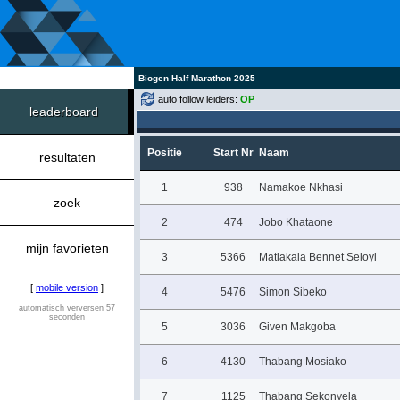
Biogen Half Marathon 2025
auto follow leiders:
OP
leaderboard
Positie
Start Nr
Naam
resultaten
1
938
Namakoe Nkhasi
zoek
2
474
Jobo Khataone
mijn favorieten
3
5366
Matlakala Bennet Seloyi
[
mobile version
]
4
5476
Simon Sibeko
automatisch verversen 57
seconden
5
3036
Given Makgoba
6
4130
Thabang Mosiako
7
1125
Thabang Sekonyela