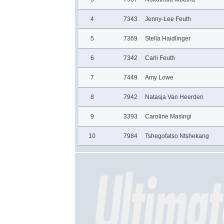
4
7343
Jenny-Lee Feuth
5
7369
Stella Haidlinger
6
7342
Carli Feuth
7
7449
Amy Lowe
8
7942
Natasja Van Heerden
9
3393
Caroline Masingi
10
7984
Tshegofatso Ntshekang