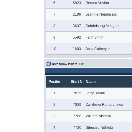
6
6823
Renata Vosloo
7
2186
Jeannie Henderson
8
3637
Galaletsang Mekgoe
9
5592
Faith Smith
10
1603
Jana Calmeyer
auto follow leiders:
OP
Positie
Start Nr
Naam
1
7825
Jerry Rakau
2
7829
Zwivhuya Ramalanzwa
3
7768
William Ntsheni
4
7720
Sibusiso Ndhlela