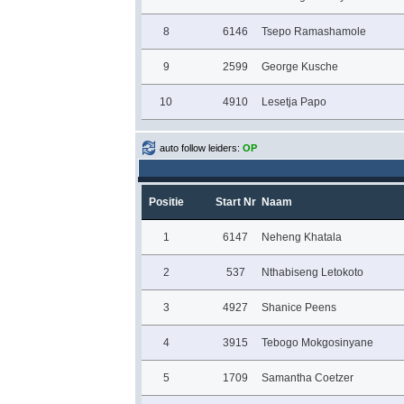
8
6146
Tsepo Ramashamole
9
2599
George Kusche
10
4910
Lesetja Papo
auto follow leiders:
OP
Positie
Start Nr
Naam
1
6147
Neheng Khatala
2
537
Nthabiseng Letokoto
3
4927
Shanice Peens
4
3915
Tebogo Mokgosinyane
5
1709
Samantha Coetzer