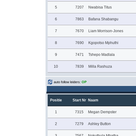
5
7207
Nwabisa Titus
6
7863
Bafana Shabangu
7
7670
Liam Morrison-Jones
8
7690
Kgopotso Mphuthi
9
7471
Tshepo Madlala
10
7839
Milla Rashuza
auto follow leiders:
OP
Positie
Start Nr
Naam
1
7315
Megan Dempster
2
7279
Ashley Button
3
7567
Nokuthula Mbatha