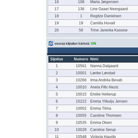
16
108
Maria Jørgensen
17
136
Line Gaaei Neergaard
18
1
Regitze Danielsen
19
19
Camilla Hovalt
20
56
Trine Janerka Kassow
seuraa kilpailun kärkeä:
ON
Sijoitus
Numero
Nimi
1
10561
Nanna Dalgaard
2
10001
Lærke Løvstad
3
10266
Irma Andréa Bevab
4
10010
Anela Fific-Nezic
5
10015
Emilie Hellerup
6
10222
Emma Ylikulju Jensen
7
10002
Emma Tilma
8
10055
Caroline Thomsen
9
10535
Emma Olsen
10
10028
Caroline Serup
11
10548
Victoria Haurits