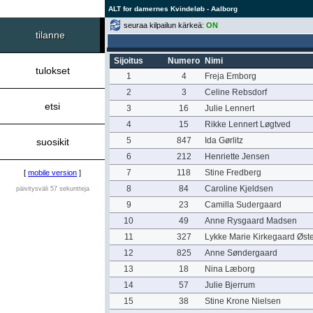
ALT for damernes Kvindeløb - Aalborg
seuraa kilpailun kärkeä:
ON
tilanne
Sijoitus
Numero
Nimi
tulokset
1
4
Freja Emborg
2
3
Celine Rebsdorf
etsi
3
16
Julie Lennert
4
15
Rikke Lennert Løgtved
5
847
Ida Gørlitz
suosikit
6
212
Henriette Jensen
7
118
Stine Fredberg
[
mobile version
]
8
84
Caroline Kjeldsen
päivitysväli 57 sekuntteja
9
23
Camilla Sudergaard
10
49
Anne Rysgaard Madsen
11
327
Lykke Marie Kirkegaard Øste
12
825
Anne Søndergaard
13
18
Nina Læborg
14
57
Julie Bjerrum
15
38
Stine Krone Nielsen