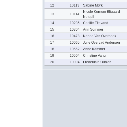
12
10113
Sabine Mørk
Nicole Kornum Bligaard
13
10114
Netopil
14
10235
Cecilie Eftevand
15
10304
Ann Sommer
16
10478
Nanda Van Overbeek
17
10065
Julie Overvad Andersen
18
10562
Anne Kammer
19
10504
Christine Vang
20
10094
Frederikke Outzen