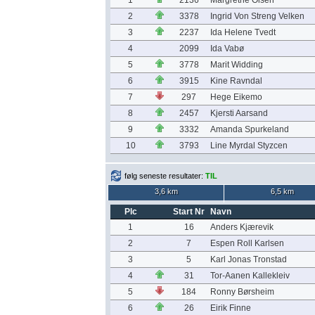
1
2136
Margrethe Olsen
2
3378
Ingrid Von Streng Velken
3
2237
Ida Helene Tvedt
4
2099
Ida Vabø
5
3778
Marit Widding
6
3915
Kine Ravndal
7
297
Hege Eikemo
8
2457
Kjersti Aarsand
9
3332
Amanda Spurkeland
10
3793
Line Myrdal Styzcen
følg seneste resultater:
TIL
3,6 km
6,5 km
Plc
Start Nr
Navn
1
16
Anders Kjærevik
2
7
Espen Roll Karlsen
3
5
Karl Jonas Tronstad
4
31
Tor-Aanen Kallekleiv
5
184
Ronny Børsheim
6
26
Eirik Finne