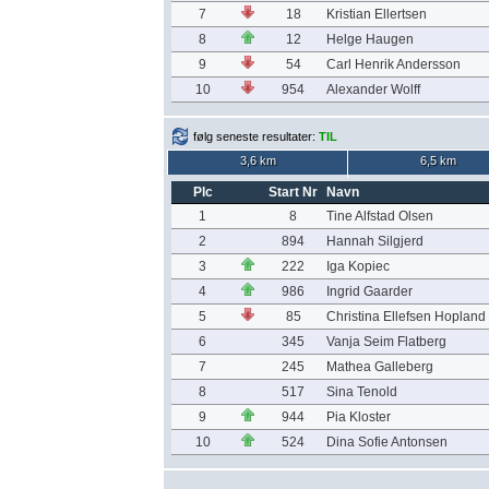
7
18
Kristian Ellertsen
8
12
Helge Haugen
9
54
Carl Henrik Andersson
10
954
Alexander Wolff
følg seneste resultater:
TIL
3,6 km
6,5 km
Plc
Start Nr
Navn
1
8
Tine Alfstad Olsen
2
894
Hannah Silgjerd
3
222
Iga Kopiec
4
986
Ingrid Gaarder
5
85
Christina Ellefsen Hopland
6
345
Vanja Seim Flatberg
7
245
Mathea Galleberg
8
517
Sina Tenold
9
944
Pia Kloster
10
524
Dina Sofie Antonsen