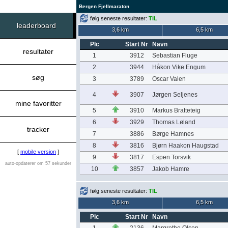
Bergen Fjellmaraton
følg seneste resultater:
TIL
leaderboard
3,6 km
6,5 km
Plc
Start Nr
Navn
resultater
1
3912
Sebastian Fluge
2
3944
Håkon Vike Engum
søg
3
3789
Oscar Valen
4
3907
Jørgen Seljenes
mine favoritter
5
3910
Markus Bratteteig
6
3929
Thomas Løland
tracker
7
3886
Børge Hamnes
8
3816
Bjørn Haakon Haugstad
[
mobile version
]
9
3817
Espen Torsvik
auto-opdaterer om 57 sekunder
10
3857
Jakob Hamre
følg seneste resultater:
TIL
3,6 km
6,5 km
Plc
Start Nr
Navn