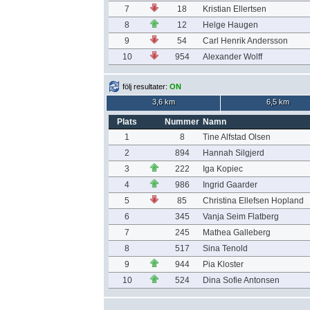
7
18
Kristian Ellertsen
8
12
Helge Haugen
9
54
Carl Henrik Andersson
10
954
Alexander Wolff
följ resultater:
ON
3,6 km
6,5 km
Plats
Nummer
Namn
1
8
Tine Alfstad Olsen
2
894
Hannah Silgjerd
3
222
Iga Kopiec
4
986
Ingrid Gaarder
5
85
Christina Ellefsen Hopland
6
345
Vanja Seim Flatberg
7
245
Mathea Galleberg
8
517
Sina Tenold
9
944
Pia Kloster
10
524
Dina Sofie Antonsen