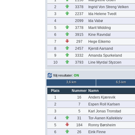
1
2136
Margrethe Olsen
2
3378
Ingrid Von Streng Velken
3
2237
Ida Helene Tvedt
4
2099
Ida Vabø
5
3778
Marit Widding
6
3915
Kine Ravndal
7
297
Hege Eikemo
8
2457
Kjersti Aarsand
9
3332
Amanda Spurkeland
10
3793
Line Myrdal Styzcen
följ resultater:
ON
3,6 km
6,5 km
Plats
Nummer
Namn
1
16
Anders Kjærevik
2
7
Espen Roll Karlsen
3
5
Karl Jonas Tronstad
4
31
Tor-Aanen Kallekleiv
5
184
Ronny Børsheim
6
26
Eirik Finne