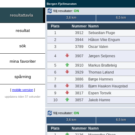
Bergen Fjellmaraton
följ resultater:
ON
resultattavla
3,6 km
6,5 km
Plats
Nummer
Namn
resultat
1
3912
Sebastian Fluge
2
3944
Håkon Vike Engum
sök
3
3789
Oscar Valen
4
3907
Jørgen Seljenes
mina favoriter
5
3910
Markus Bratteteig
6
3929
Thomas Løland
spårning
7
3886
Børge Hamnes
8
3816
Bjørn Haakon Haugstad
[
mobile version
]
9
3817
Espen Torsvik
uppdatera tiden 57 sekunder
10
3857
Jakob Hamre
följ resultater:
ON
3,6 km
6,5 km
Plats
Nummer
Namn