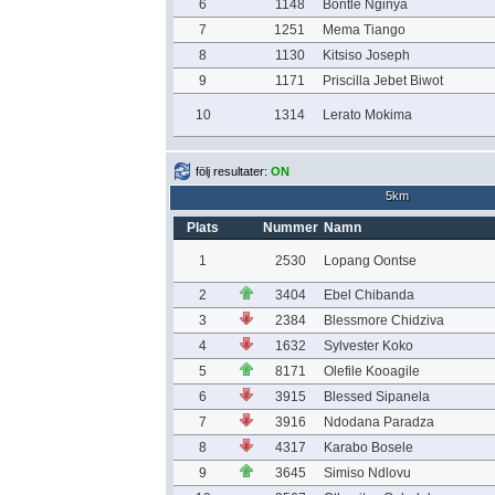
6
1148
Bontle Nginya
7
1251
Mema Tiango
8
1130
Kitsiso Joseph
9
1171
Priscilla Jebet Biwot
10
1314
Lerato Mokima
följ resultater:
ON
5km
Plats
Nummer
Namn
1
2530
Lopang Oontse
2
3404
Ebel Chibanda
3
2384
Blessmore Chidziva
4
1632
Sylvester Koko
5
8171
Olefile Kooagile
6
3915
Blessed Sipanela
7
3916
Ndodana Paradza
8
4317
Karabo Bosele
9
3645
Simiso Ndlovu