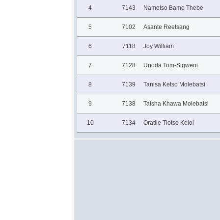
4
7143
Nametso Bame Thebe
5
7102
Asante Reetsang
6
7118
Joy William
7
7128
Unoda Tom-Sigweni
8
7139
Tanisa Ketso Molebatsi
9
7138
Taisha Khawa Molebatsi
10
7134
Oratile Tlotso Keloi