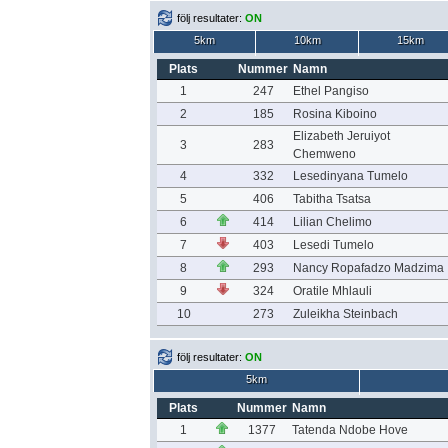
följ resultater:
ON
5km
10km
15km
Plats
Nummer
Namn
1
247
Ethel Pangiso
2
185
Rosina Kiboino
Elizabeth Jeruiyot
3
283
Chemweno
4
332
Lesedinyana Tumelo
5
406
Tabitha Tsatsa
6
414
Lilian Chelimo
7
403
Lesedi Tumelo
8
293
Nancy Ropafadzo Madzima
9
324
Oratile Mhlauli
10
273
Zuleikha Steinbach
följ resultater:
ON
5km
Plats
Nummer
Namn
1
1377
Tatenda Ndobe Hove