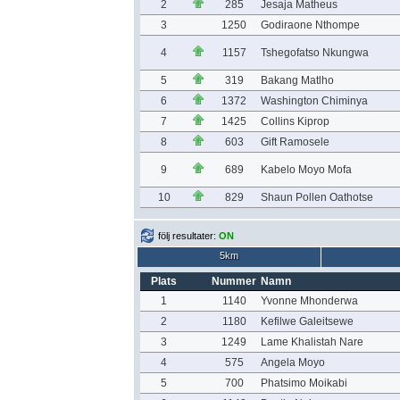
2
285
Jesaja Matheus
3
1250
Godiraone Nthompe
4
1157
Tshegofatso Nkungwa
5
319
Bakang Matlho
6
1372
Washington Chiminya
7
1425
Collins Kiprop
8
603
Gift Ramosele
9
689
Kabelo Moyo Mofa
10
829
Shaun Pollen Oathotse
följ resultater:
ON
5km
Plats
Nummer
Namn
1
1140
Yvonne Mhonderwa
2
1180
Kefilwe Galeitsewe
3
1249
Lame Khalistah Nare
4
575
Angela Moyo
5
700
Phatsimo Moikabi