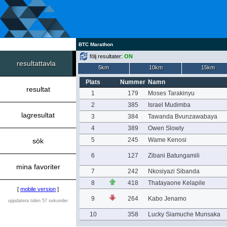
BTC Marathon
följ resultater:
ON
resultattavla
5km
10km
15km
Plats
Nummer
Namn
resultat
1
179
Moses Tarakinyu
2
385
Israel Mudimba
lagresultat
3
384
Tawanda Bvunzawabaya
4
389
Owen Slowly
5
245
Wame Kenosi
sök
6
127
Zibani Batungamili
mina favoriter
7
242
Nkosiyazi Sibanda
8
418
Thatayaone Kelapile
[
mobile version
]
9
264
Kabo Jenamo
uppdatera tiden 57 sekunder
10
358
Lucky Siamuche Munsaka