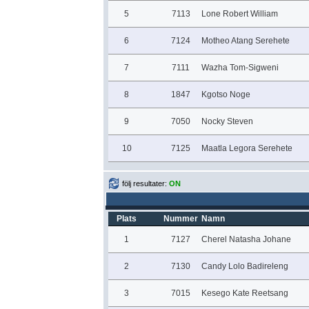
5
7113
Lone Robert William
6
7124
Motheo Atang Serehete
7
7111
Wazha Tom-Sigweni
8
1847
Kgotso Noge
9
7050
Nocky Steven
10
7125
Maatla Legora Serehete
följ resultater:
ON
Plats
Nummer
Namn
1
7127
Cherel Natasha Johane
2
7130
Candy Lolo Badireleng
3
7015
Kesego Kate Reetsang