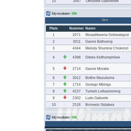
10
3567
Othusitse Gabolelwe
följ resultater:
ON
5km
Plats
Nummer
Namn
1
2071
Mosadikwena Gotswakgosi
2
3011
Gaone Bathoeng
3
4344
Melody Shumirai Chokonzi
4
4398
Diteko Ketlhomphilwe
5
2714
Gaone Morake
6
3012
Botlhe Mazuduma
7
1714
Gosego Mbinga
8
4237
Tumelo Letlaamoreng
9
2302
Ludo Gaboete
10
2526
Boineelo Sidakwa
följ resultater:
ON