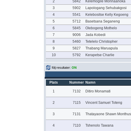
2
5842
Kelemogile Monnaanoka
3
5902
Lapologang Sehubakgosi
4
5541
Kelebositse Kelly Kegoeng
5
5712
Basetsana Seganeng
6
5845
Olebogeng Mothelo
7
9006
Jada Kobedi
8
5460
Tetelelo Christopher
9
5827
Thabang Maruapula
10
5792
Kerapetse Charlie
följ resultater:
ON
Plats
Nummer
Namn
1
7132
Ditiro Monamati
2
7115
Vincent Samuel Toteng
3
7131
Thatayaone Shawn Monthus
4
7110
Tshenolo Tawana