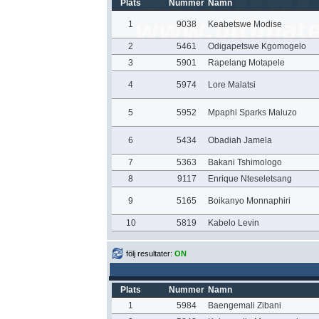
Plats
Nummer
Namn
1
9038
Keabetswe Modise
2
5461
Odigapetswe Kgomogelo
3
5901
Rapelang Motapele
4
5974
Lore Malatsi
5
5952
Mpaphi Sparks Maluzo
6
5434
Obadiah Jamela
7
5363
Bakani Tshimologo
8
9117
Enrique Nteseletsang
9
5165
Boikanyo Monnaphiri
10
5819
Kabelo Levin
följ resultater:
ON
Plats
Nummer
Namn
1
5984
Baengemali Zibani