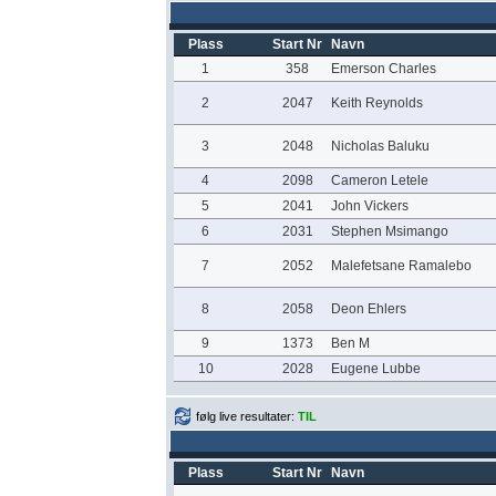
Plass
Start Nr
Navn
1
358
Emerson Charles
2
2047
Keith Reynolds
3
2048
Nicholas Baluku
4
2098
Cameron Letele
5
2041
John Vickers
6
2031
Stephen Msimango
7
2052
Malefetsane Ramalebo
8
2058
Deon Ehlers
9
1373
Ben M
10
2028
Eugene Lubbe
følg live resultater:
TIL
Plass
Start Nr
Navn