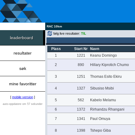
RAC 10km
følg live resultater:
TIL
leaderboard
Plass
Start Nr
Navn
resultater
1
1221
Keanu Domingo
2
890
Hillary Kiprotich Chumo
søk
3
1251
Thomas Esito Ekiru
mine favoritter
4
1327
Sibusiso Msibi
[
mobile version
]
5
562
Kabelo Melamu
auto-oppdatere om 57 sekunder
6
1372
Rirhandzu Rhangani
7
1341
Paul Omuya
8
1398
Tshepo Giba