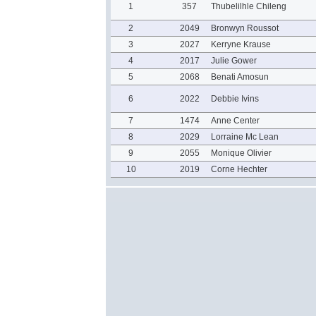
1
357
Thubelilhle Chileng
2
2049
Bronwyn Roussot
3
2027
Kerryne Krause
4
2017
Julie Gower
5
2068
Benati Amosun
6
2022
Debbie Ivins
7
1474
Anne Center
8
2029
Lorraine Mc Lean
9
2055
Monique Olivier
10
2019
Corne Hechter