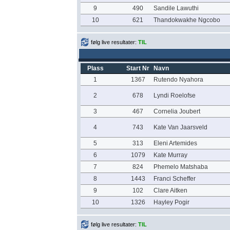
9
490
Sandile Lawuthi
10
621
Thandokwakhe Ngcobo
følg live resultater:
TIL
Plass
Start Nr
Navn
1
1367
Rutendo Nyahora
2
678
Lyndi Roelofse
3
467
Cornelia Joubert
4
743
Kate Van Jaarsveld
5
313
Eleni Artemides
6
1079
Kate Murray
7
824
Phemelo Matshaba
8
1443
Franci Scheffer
9
102
Clare Aitken
10
1326
Hayley Pogir
følg live resultater:
TIL