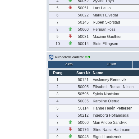
4
50052
Øyvind Thyri
5
50051
Lars Laulo
6
50022
Marius Elvedal
7
50145
Ruben Skorstad
8
50600
Herman Foss
9
50031
Maxime Gauthier
10
50014
Stein Ellingsen
auto follow leaders:
ON
2 km
19 km
Rang
Start Nr
Name
1
50121
Veslemøy Rønnevik
2
50005
Elisabeth Rustad-Nilsen
3
50596
Sylvia Nordskar
4
50035
Karoline Olerud
5
50114
Hanne Helén Pettersen
6
50212
Ingeborg Hoflandsdal
7
50060
Mari Andbo Sandvik
8
50176
Stine Næss-Hartmann
9
50048
Sigrid Landsverk