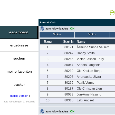
Ecotrail Oslo
auto follow leaders:
ON
leaderboard
33 km
50 km
Rang
Start Nr
Name
ergebnisse
1
80171
Åsmund Sunde Valseth
2
80247
Danny Smith
suchen
3
80265
Victor Bastien-Thiry
4
80067
Anders Langseth
5
80219
Ole-Kristian Berge
meine favoriten
6
80208
Andreas L. Ulvær
7
80266
Patrik Verme
tracker
8
80187
Ole Christian Lien
9
80033
Jon-Arne Hasund
[
mobile version
]
10
80310
Eskil Angset
auto refreshing in 57 seconds
auto follow leaders:
ON