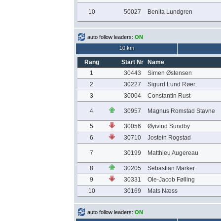
10
50027
Benita Lundgren
auto follow leaders:
ON
10 km
Rang
Start Nr
Name
1
30443
Simen Østensen
2
30227
Sigurd Lund Røer
3
30004
Constantin Rust
4
30957
Magnus Romstad Stavne
5
30056
Øyivind Sundby
6
30710
Jostein Rogstad
7
30199
Matthieu Augereau
8
30205
Sebastian Marker
9
30331
Ole-Jacob Følling
10
30169
Mats Næss
auto follow leaders:
ON