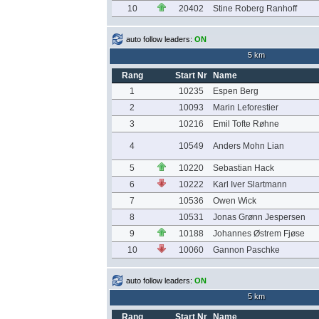
10
20402
Stine Roberg Ranhoff
auto follow leaders:
ON
5 km
Rang
Start Nr
Name
1
10235
Espen Berg
2
10093
Marin Leforestier
3
10216
Emil Tofte Røhne
4
10549
Anders Mohn Lian
5
10220
Sebastian Hack
6
10222
Karl Iver Slartmann
7
10536
Owen Wick
8
10531
Jonas Grønn Jespersen
9
10188
Johannes Østrem Fjøse
10
10060
Gannon Paschke
auto follow leaders:
ON
5 km
Rang
Start Nr
Name