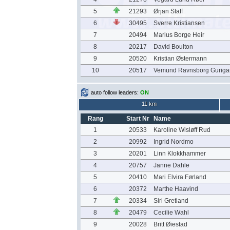
5
21293
Ørjan Staff
6
30495
Sverre Kristiansen
7
20494
Marius Borge Heir
8
20217
David Boulton
9
20520
Kristian Østermann
10
20517
Vemund Ravnsborg Guriga
auto follow leaders:
ON
11 km
Rang
Start Nr
Name
1
20533
Karoline Wisløff Rud
2
20992
Ingrid Nordmo
3
20201
Linn Klokkhammer
4
20757
Janne Dahle
5
20410
Mari Elvira Førland
6
20372
Marthe Haavind
7
20334
Siri Gretland
8
20479
Cecilie Wahl
9
20028
Britt Øiestad