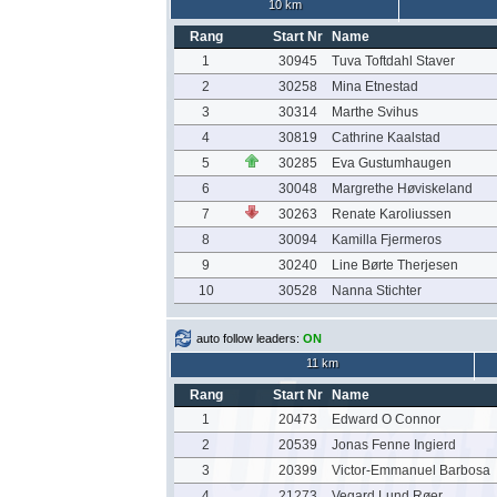
10 km
Rang
Start Nr
Name
1
30945
Tuva Toftdahl Staver
2
30258
Mina Etnestad
3
30314
Marthe Svihus
4
30819
Cathrine Kaalstad
5
30285
Eva Gustumhaugen
6
30048
Margrethe Høviskeland
7
30263
Renate Karoliussen
8
30094
Kamilla Fjermeros
9
30240
Line Børte Therjesen
10
30528
Nanna Stichter
auto follow leaders:
ON
11 km
Rang
Start Nr
Name
1
20473
Edward O Connor
2
20539
Jonas Fenne Ingierd
3
20399
Victor-Emmanuel Barbosa
4
21273
Vegard Lund Røer