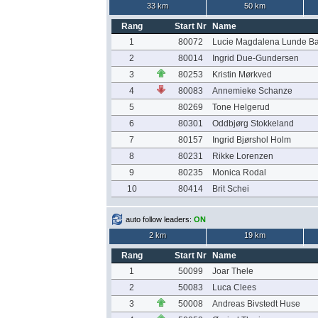
33 km
50 km
Rang
Start Nr
Name
1
80072
Lucie Magdalena Lunde B
2
80014
Ingrid Due-Gundersen
3
80253
Kristin Mørkved
4
80083
Annemieke Schanze
5
80269
Tone Helgerud
6
80301
Oddbjørg Stokkeland
7
80157
Ingrid Bjørshol Holm
8
80231
Rikke Lorenzen
9
80235
Monica Rodal
10
80414
Brit Schei
auto follow leaders:
ON
2 km
19 km
Rang
Start Nr
Name
1
50099
Joar Thele
2
50083
Luca Clees
3
50008
Andreas Bivstedt Huse