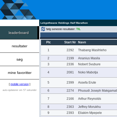
Lekgothwane Holdings Half Marathon
følg seneste resultater:
TIL
leaderboard
Plc
Start Nr
Navn
resultater
1
2292
Thabang Masihleho
2
2199
Ananius Masila
søg
3
2336
Nobert Svubure
mine favoritter
4
2081
Noko Mabotja
5
2399
Assefa Erute
[
mobile version
]
auto-opdaterer om 57 sekunder
6
2274
Phusudi Joseph Makgamat
7
2166
Arthur Reynolds
8
2363
Jeffrey Morukhu
9
2393
Eliakim Mpepele