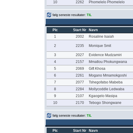
10
2262
Phomelelo Phomelelo
følg seneste resultater:
TIL
Plc
Start Nr
Navn
1
2002
Rosaline Isaiah
2
2235
Monique Smit
3
2027
Evidence Mudzamiri
4
2157
Mmatlou Phokungwana
5
2069
Gift Khosa
6
2261
Mogano Mmamokgoshi
7
2077
Tshegofatso Mabeba
8
2284
Mollycoddle Ledwaba
9
2107
Kgaogelo Masipa
10
2170
Tebogo Shongwane
følg seneste resultater:
TIL
Plc
Start Nr
Navn