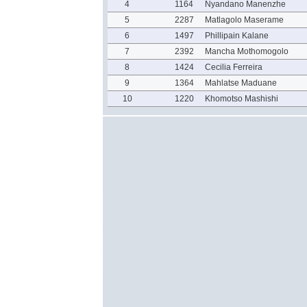
4
1164
Nyandano Manenzhe
5
2287
Matlagolo Maserame
6
1497
Phillipain Kalane
7
2392
Mancha Mothomogolo
8
1424
Cecilia Ferreira
9
1364
Mahlatse Maduane
10
1220
Khomotso Mashishi