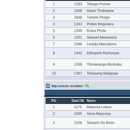
1
1283
Tebogo Pulusa
2
1638
Adam Thobejane
3
1646
Tumelo Phago
4
1243
Pretus Mogolana
5
1349
Rufus Photo
6
1451
Samuel Manamela
7
1596
Lesetja Maruatona
8
1442
Dithapelo Ramonyai
9
1269
Thinawanga Mushaku
10
1367
Tshepang Makgopa
følg seneste resultater:
TIL
Plc
Start Nr
Navn
1
1175
Makoma Lebea
2
1585
Anna Maponya
3
1159
Tamarin De Bruin