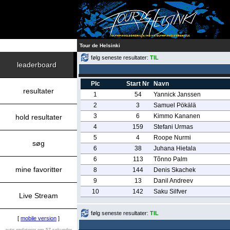
Tour de Helsinki
følg seneste resultater:
TIL
leaderboard
Plc
Start Nr
Navn
resultater
1
54
Yannick Janssen
2
3
Samuel Pökälä
3
6
Kimmo Kananen
hold resultater
4
159
Stefani Urmas
5
4
Roope Nurmi
søg
6
38
Juhana Hietala
6
113
Tõnno Palm
mine favoritter
8
144
Denis Skachek
9
13
Danil Andreev
10
142
Saku Silfver
Live Stream
følg seneste resultater:
TIL
[
mobile version
]