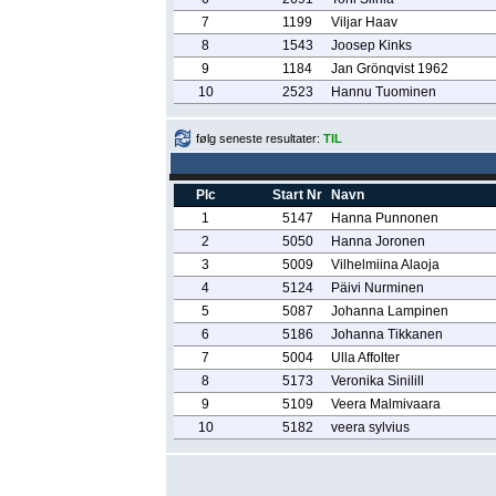
7
1199
Viljar Haav
8
1543
Joosep Kinks
9
1184
Jan Grönqvist 1962
10
2523
Hannu Tuominen
følg seneste resultater:
TIL
Plc
Start Nr
Navn
1
5147
Hanna Punnonen
2
5050
Hanna Joronen
3
5009
Vilhelmiina Alaoja
4
5124
Päivi Nurminen
5
5087
Johanna Lampinen
6
5186
Johanna Tikkanen
7
5004
Ulla Affolter
8
5173
Veronika Sinilill
9
5109
Veera Malmivaara
10
5182
veera sylvius