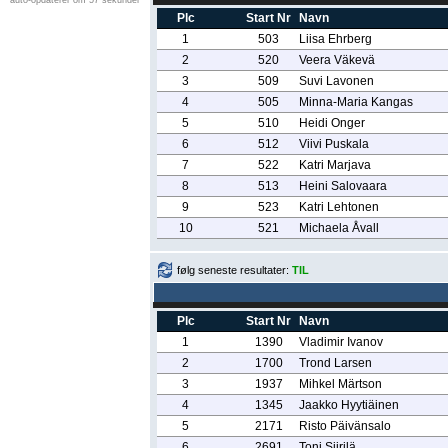
auto-opdaterer om 57 sekunder
Plc
Start Nr
Navn
1
503
Liisa Ehrberg
2
520
Veera Väkevä
3
509
Suvi Lavonen
4
505
Minna-Maria Kangas
5
510
Heidi Onger
6
512
Viivi Puskala
7
522
Katri Marjava
8
513
Heini Salovaara
9
523
Katri Lehtonen
10
521
Michaela Åvall
følg seneste resultater:
TIL
Plc
Start Nr
Navn
1
1390
Vladimir Ivanov
2
1700
Trond Larsen
3
1937
Mihkel Märtson
4
1345
Jaakko Hyytiäinen
5
2171
Risto Päivänsalo
6
2691
Toni Siirilä