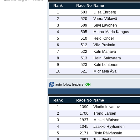
auto refreshing in 57 seconds
Rank
Race No
Name
1
503
Liisa Ehrberg
2
520
Veera Väkevä
3
509
Suvi Lavonen
4
505
Minna-Maria Kangas
5
510
Heidi Onger
6
512
Viivi Puskala
7
522
Katri Marjava
8
513
Heini Salovaara
9
523
Katri Lehtonen
10
521
Michaela Åvall
auto follow leaders:
ON
Rank
Race No
Name
1
1390
Vladimir Ivanov
2
1700
Trond Larsen
3
1937
Mihkel Märtson
4
1345
Jaakko Hyytiäinen
5
2171
Risto Päivänsalo
6
2691
Toni Siirilä