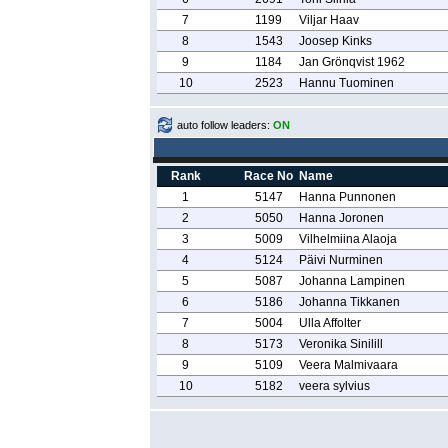
7
1199
Viljar Haav
8
1543
Joosep Kinks
9
1184
Jan Grönqvist 1962
10
2523
Hannu Tuominen
auto follow leaders:
ON
Rank
Race No
Name
1
5147
Hanna Punnonen
2
5050
Hanna Joronen
3
5009
Vilhelmiina Alaoja
4
5124
Päivi Nurminen
5
5087
Johanna Lampinen
6
5186
Johanna Tikkanen
7
5004
Ulla Affolter
8
5173
Veronika Sinilill
9
5109
Veera Malmivaara
10
5182
veera sylvius