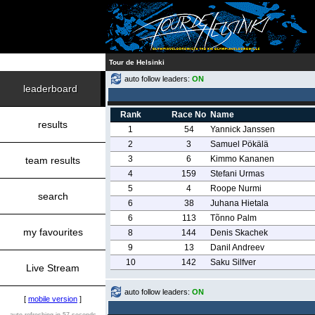
Tour de Helsinki
auto follow leaders:
ON
leaderboard
Rank
Race No
Name
results
1
54
Yannick Janssen
2
3
Samuel Pökälä
3
6
Kimmo Kananen
team results
4
159
Stefani Urmas
5
4
Roope Nurmi
search
6
38
Juhana Hietala
6
113
Tõnno Palm
my favourites
8
144
Denis Skachek
9
13
Danil Andreev
10
142
Saku Silfver
Live Stream
auto follow leaders:
ON
[
mobile version
]