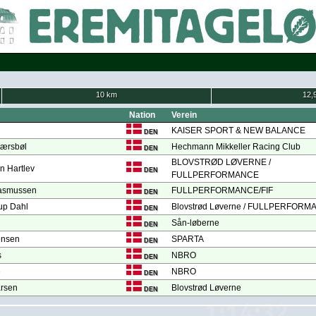
10 km
12,
Nation
Verein
KAISER SPORT & NEW BALANCE
DEN
Tærsbøl
Hechmann Mikkeller Racing Club
DEN
BLOVSTRØD LØVERNE /
 Hartlev
DEN
FULLPERFORMANCE
asmussen
FULLPERFORMANCE/FIF
DEN
up Dahl
Blovstrød Løverne / FULLPERFOR
DEN
Sån-løberne
DEN
ensen
SPARTA
DEN
s
NBRO
DEN
e
NBRO
DEN
arsen
Blovstrød Løverne
DEN