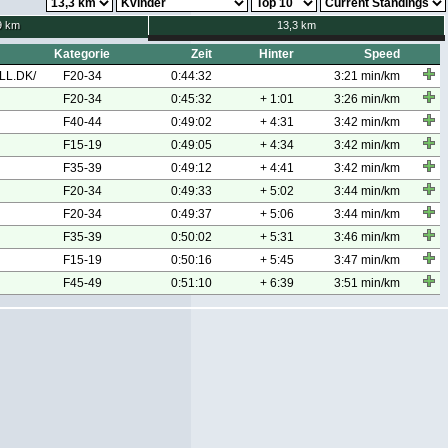
9 km
13,3 km
Kategorie
Zeit
Hinter
Speed
L.DK/
F20-34
0:44:32
3:21 min/km
F20-34
0:45:32
+ 1:01
3:26 min/km
F40-44
0:49:02
+ 4:31
3:42 min/km
F15-19
0:49:05
+ 4:34
3:42 min/km
F35-39
0:49:12
+ 4:41
3:42 min/km
F20-34
0:49:33
+ 5:02
3:44 min/km
F20-34
0:49:37
+ 5:06
3:44 min/km
F35-39
0:50:02
+ 5:31
3:46 min/km
F15-19
0:50:16
+ 5:45
3:47 min/km
F45-49
0:51:10
+ 6:39
3:51 min/km