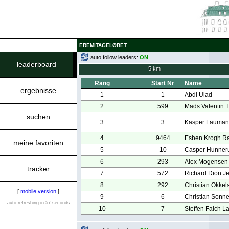
EREMITAGELØBET
auto follow leaders:
ON
leaderboard
5 km
Rang
Start Nr
Name
ergebnisse
1
1
Abdi Ulad
2
599
Mads Valentin 
suchen
3
3
Kasper Laumann
4
9464
Esben Krogh R
meine favoriten
5
10
Casper Hunner
6
293
Alex Mogensen
tracker
7
572
Richard Dion J
8
292
Christian Okkel
[
mobile version
]
9
6
Christian Sonn
auto refreshing in 57 seconds
10
7
Steffen Falch L