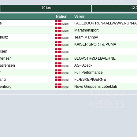
10 km
12,
Nation
Verein
ge
FACEBOOK RUN4ALL/WWW.RUN4AL
DEN
Marathonsport
DEN
hultz
Team Mannov
DEN
KAISER SPORT & PUMA
DEN
lsen
DEN
stensen
BLOVSTRØD LØVERNE
DEN
Sørensen
AGF Atletik
DEN
n
Full Performance
DEN
vang
FLÆSKEPIGERNE
DEN
denborg
Novo Gruppens Løbeklub
DEN