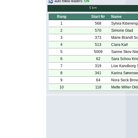
auto follow leaders:
ON
5 km
Rang
Start Nr
Name
1
568
Sylvia Kiberen
2
570
Simone Glad
3
373
Marie Brandt Sc
4
513
Clara Kall
5
5009
Sanne Skov Nie
6
62
Sara Schou Kri
7
319
Lise Kandborg 
8
341
Karina Sørense
9
64
Nora Seck Bro
10
118
Mette Willer Ol