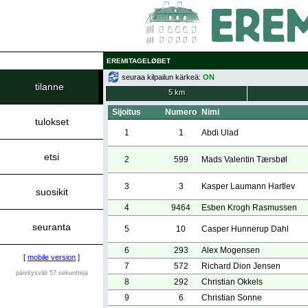
EREMITAGELØBET
seuraa kilpailun kärkeä:
ON
tilanne
5 km
Sijoitus
Numero
Nimi
tulokset
1
1
Abdi Ulad
etsi
2
599
Mads Valentin Tærsbøl
3
3
Kasper Laumann Hartlev
suosikit
4
9464
Esben Krogh Rasmussen
seuranta
5
10
Casper Hunnerup Dahl
6
293
Alex Mogensen
[
mobile version
]
7
572
Richard Dion Jensen
päivitysväli 57 sekuntteja
8
292
Christian Okkels
9
6
Christian Sonne