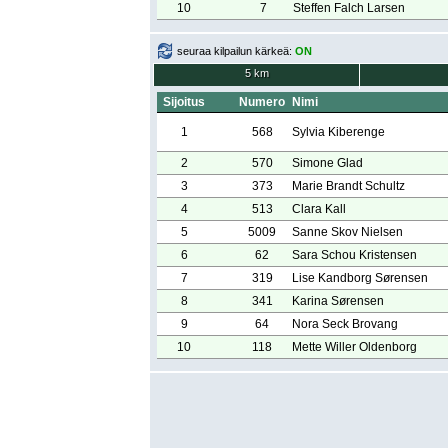
10
7
Steffen Falch Larsen
seuraa kilpailun kärkeä:
ON
5 km
Sijoitus
Numero
Nimi
1
568
Sylvia Kiberenge
2
570
Simone Glad
3
373
Marie Brandt Schultz
4
513
Clara Kall
5
5009
Sanne Skov Nielsen
6
62
Sara Schou Kristensen
7
319
Lise Kandborg Sørensen
8
341
Karina Sørensen
9
64
Nora Seck Brovang
10
118
Mette Willer Oldenborg