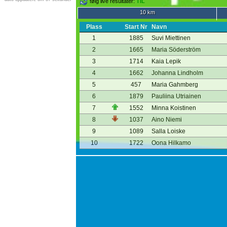
følg live resultater:
TIL
10 km
Plass
Start Nr
Navn
1
1885
Suvi Miettinen
2
1665
Maria Söderström
3
1714
Kaia Lepik
4
1662
Johanna Lindholm
5
457
Maria Gahmberg
6
1879
Pauliina Utriainen
7
1552
Minna Koistinen
8
1037
Aino Niemi
9
1089
Salla Loiske
10
1722
Oona Hilkamo