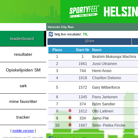
Helsinki City Run
følg live resultater:
TIL
leaderboard
10 km
Plass
Start Nr
Navn
resultater
1
1
Ibrahim Mukunga Wachira
2
1661
Jussi Utriainen
Opiskelijoiden SM
3
744
Henri Ansio
4
1618
Charlton Debono
søk
5
1572
Gary Wilberforce
6
1345
Panu Jantunen
mine favoritter
7
374
Björn Sandler
8
1612
Otto Laitinen
tracker
9
334
Jarno Piik
10
1667
Simo- Pekka Fincke
[
mobile version
]
auto-oppdatere om 57 sekunder