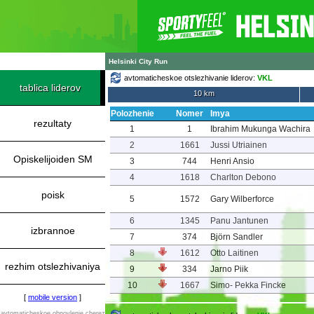
Helsinki City Run
avtomaticheskoe otslezhivanie liderov:
VKL
tablica liderov
10 km
Polozhenie
Nomer
Imya
rezultaty
1
1
Ibrahim Mukunga Wachira
2
1661
Jussi Utriainen
Opiskelijoiden SM
3
744
Henri Ansio
4
1618
Charlton Debono
poisk
5
1572
Gary Wilberforce
6
1345
Panu Jantunen
izbrannoe
7
374
Björn Sandler
8
1612
Otto Laitinen
rezhim otslezhivaniya
9
334
Jarno Piik
10
1667
Simo- Pekka Fincke
[
mobile version
]
avtomaticheskoe obnovlenie cherez