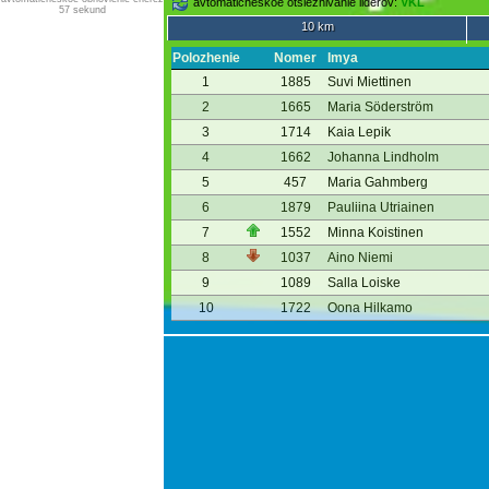
avtomaticheskoe otslezhivanie liderov:
VKL
57 sekund
10 km
Polozhenie
Nomer
Imya
1
1885
Suvi Miettinen
2
1665
Maria Söderström
3
1714
Kaia Lepik
4
1662
Johanna Lindholm
5
457
Maria Gahmberg
6
1879
Pauliina Utriainen
7
1552
Minna Koistinen
8
1037
Aino Niemi
9
1089
Salla Loiske
10
1722
Oona Hilkamo