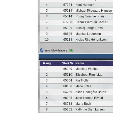
4
67224
Kent Nørmark
5
65219
Michael Pilegaard Hansen
6
65314
Ronny Sommer Kjær
7
67780
Henrik Bierbum Bacher
8
65999
Nikolaj Lange Dons
9
68626
Mathias Laugesen
10
65238
Niclas Riis Hendriksen
auto follow leaders:
ON
Rang
Start Nr
Name
1
65229
Mathilde Winther
2
65210
Elisabeth Rønnstad
3
65604
Pia Trolle
4
68138
Mette Fritze
5
64769
Aline Hedegård Bruhn
6
68148
Julie Thunbo Rivold
7
68783
Maria Buch
8
65362
Kathrine Dahl Larsen