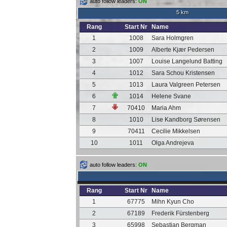
auto follow leaders:
ON
5 km
Rang
Start Nr
Name
1
1008
Sara Holmgren
2
1009
Alberte Kjær Pedersen
3
1007
Louise Langelund Batting
4
1012
Sara Schou Kristensen
5
1013
Laura Valgreen Petersen
6
1014
Helene Svane
7
70410
Maria Ahm
8
1010
Lise Kandborg Sørensen
9
70411
Cecilie Mikkelsen
10
1011
Olga Andrejeva
auto follow leaders:
ON
Rang
Start Nr
Name
1
67775
Mihn Kyun Cho
2
67189
Frederik Fürstenberg
3
65998
Sebastian Bergman