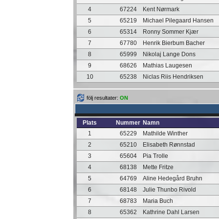
4
67224
Kent Nørmark
5
65219
Michael Pilegaard Hansen
6
65314
Ronny Sommer Kjær
7
67780
Henrik Bierbum Bacher
8
65999
Nikolaj Lange Dons
9
68626
Mathias Laugesen
10
65238
Niclas Riis Hendriksen
följ resultater:
ON
Plats
Nummer
Namn
1
65229
Mathilde Winther
2
65210
Elisabeth Rønnstad
3
65604
Pia Trolle
4
68138
Mette Fritze
5
64769
Aline Hedegård Bruhn
6
68148
Julie Thunbo Rivold
7
68783
Maria Buch
8
65362
Kathrine Dahl Larsen