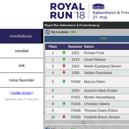
Royal Run København & Frederiksberg
följ resultater:
ON
resultattavla
5 km
Plats
Nummer
Namn
resultat
1
1001
Roman Fosti
2
1015
David Nilsson
sök
3
1002
Martin Egebjerg Olesen
4
1006
Valdas Dopolskas
mina favoriter
5
70446
Marcus Rønn
6
1004
Joachim Weel Rosbo
[
mobile version
]
7
70401
Morten Hesselbjerg
uppdatera tiden 57 sekunder
8
70304
Christian Okkels
9
70408
Thomas Svare Ehlers
10
70328
Frederik Bruun Jensen