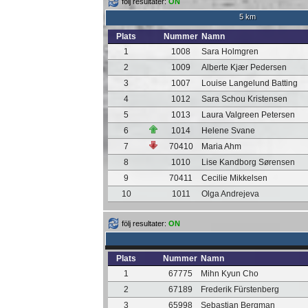
följ resultater:
ON
5 km
Plats
Nummer
Namn
1
1008
Sara Holmgren
2
1009
Alberte Kjær Pedersen
3
1007
Louise Langelund Batting
4
1012
Sara Schou Kristensen
5
1013
Laura Valgreen Petersen
6
1014
Helene Svane
7
70410
Maria Ahm
8
1010
Lise Kandborg Sørensen
9
70411
Cecilie Mikkelsen
10
1011
Olga Andrejeva
följ resultater:
ON
Plats
Nummer
Namn
1
67775
Mihn Kyun Cho
2
67189
Frederik Fürstenberg
3
65998
Sebastian Bergman