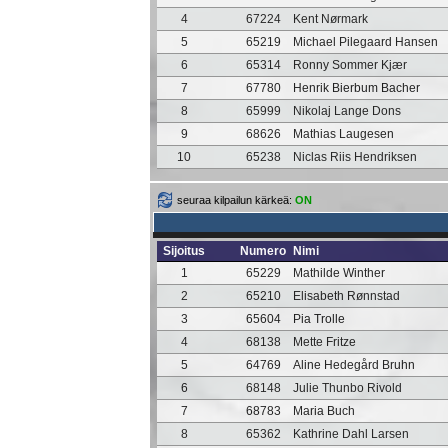
4
67224
Kent Nørmark
5
65219
Michael Pilegaard Hansen
6
65314
Ronny Sommer Kjær
7
67780
Henrik Bierbum Bacher
8
65999
Nikolaj Lange Dons
9
68626
Mathias Laugesen
10
65238
Niclas Riis Hendriksen
seuraa kilpailun kärkeä:
ON
Sijoitus
Numero
Nimi
1
65229
Mathilde Winther
2
65210
Elisabeth Rønnstad
3
65604
Pia Trolle
4
68138
Mette Fritze
5
64769
Aline Hedegård Bruhn
6
68148
Julie Thunbo Rivold
7
68783
Maria Buch
8
65362
Kathrine Dahl Larsen