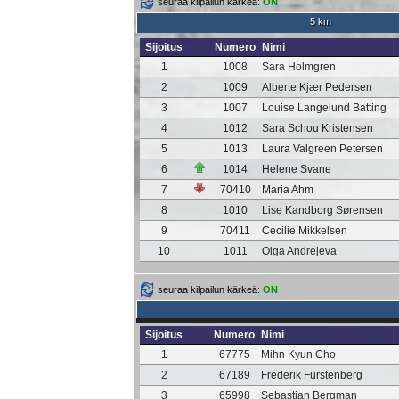
seuraa kilpailun kärkeä:
ON
5 km
Sijoitus
Numero
Nimi
1
1008
Sara Holmgren
2
1009
Alberte Kjær Pedersen
3
1007
Louise Langelund Batting
4
1012
Sara Schou Kristensen
5
1013
Laura Valgreen Petersen
6
1014
Helene Svane
7
70410
Maria Ahm
8
1010
Lise Kandborg Sørensen
9
70411
Cecilie Mikkelsen
10
1011
Olga Andrejeva
seuraa kilpailun kärkeä:
ON
Sijoitus
Numero
Nimi
1
67775
Mihn Kyun Cho
2
67189
Frederik Fürstenberg
3
65998
Sebastian Bergman