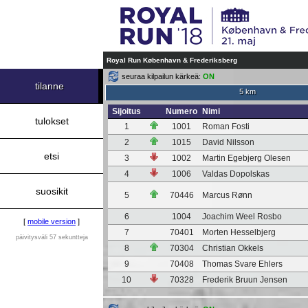
Royal Run København & Frederiksberg
seuraa kilpailun kärkeä:
ON
tilanne
5 km
Sijoitus
Numero
Nimi
tulokset
1
1001
Roman Fosti
2
1015
David Nilsson
etsi
3
1002
Martin Egebjerg Olesen
4
1006
Valdas Dopolskas
suosikit
5
70446
Marcus Rønn
6
1004
Joachim Weel Rosbo
[
mobile version
]
7
70401
Morten Hesselbjerg
päivitysväli 57 sekuntteja
8
70304
Christian Okkels
9
70408
Thomas Svare Ehlers
10
70328
Frederik Bruun Jensen