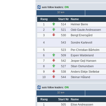
auto follow leaders:
ON
32 km
Rang
Start Nr
Name
1
514
Helmer Berre
2
521
Odd-Gaute Andreassen
3
530
Bengt Enersgård
4
543
Sondre Kartevoll
5
523
Per-Christian Bårholm
6
509
Espen Waldeland
7
542
Jesper Gejl Hansen
8
527
Stian Osmundsen
9
538
Anders Ekkje Slettebø
10
544
Steinar Håland
auto follow leaders:
ON
32 km
Rang
Start Nr
Name
1
505
Elise Andreassen