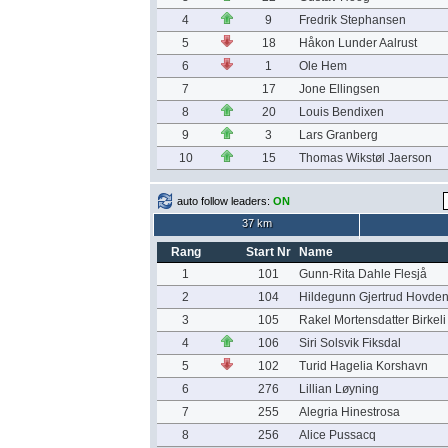
4
9
Fredrik Stephansen
5
18
Håkon Lunder Aalrust
6
1
Ole Hem
7
17
Jone Ellingsen
8
20
Louis Bendixen
9
3
Lars Granberg
10
15
Thomas Wikstøl Jaerson
auto follow leaders:
ON
37 km
Rang
Start Nr
Name
1
101
Gunn-Rita Dahle Flesjå
2
104
Hildegunn Gjertrud Hovde
3
105
Rakel Mortensdatter Birkeli
4
106
Siri Solsvik Fiksdal
5
102
Turid Hagelia Korshavn
6
276
Lillian Løyning
7
255
Alegria Hinestrosa
8
256
Alice Pussacq