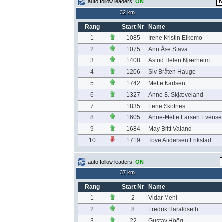
auto follow leaders:
ON
32 km
Rang
Start Nr
Name
1
1085
Irene Kristin Eikemo
2
1075
Ann Åse Stava
3
1408
Astrid Helen Njærheim
4
1206
Siv Bråten Hauge
5
1742
Mette Karlsen
6
1327
Anne B. Skjæveland
7
1835
Lene Skotnes
8
1605
Anne-Mette Larsen Evense
9
1684
May Britt Valand
10
1719
Tove Andersen Frikstad
auto follow leaders:
ON
37 km
Rang
Start Nr
Name
1
2
Vidar Mehl
2
8
Fredrik Haraldseth
3
22
Gustav Höög