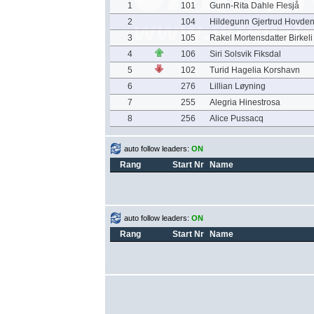
1
101
Gunn-Rita Dahle Flesjå
2
104
Hildegunn Gjertrud Hovde
3
105
Rakel Mortensdatter Birkeli
4
106
Siri Solsvik Fiksdal
5
102
Turid Hagelia Korshavn
6
276
Lillian Løyning
7
255
Alegria Hinestrosa
8
256
Alice Pussacq
auto follow leaders:
ON
Rang
Start Nr
Name
auto follow leaders:
ON
Rang
Start Nr
Name