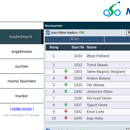
Nordsjørittet
auto follow leaders:
ON
leaderboard
32 km
Rang
Start Nr
Name
ergebnisse
1
1034
Ørjan Frøiland
2
1032
Trond Skaale
suchen
3
1053
Sølve Magnus Skogland
4
1038
Anders Buland
meine favoriten
5
1025
Ole Wasbø
6
1040
Johannes Olsen
tracker
7
1036
Per Arvid Gimre
8
1027
Sigurd Gimre
[
mobile version
]
9
1042
Einar Lode
auto refreshing in 57 seconds
10
1049
Inge Holla