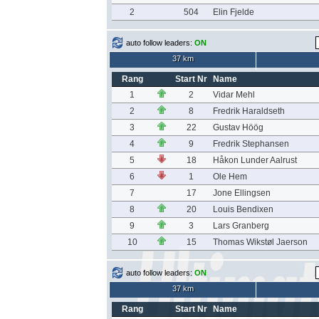
2
504
Elin Fjelde
auto follow leaders:
ON
37 km
Rang
Start Nr
Name
1
2
Vidar Mehl
2
8
Fredrik Haraldseth
3
22
Gustav Höög
4
9
Fredrik Stephansen
5
18
Håkon Lunder Aalrust
6
1
Ole Hem
7
17
Jone Ellingsen
8
20
Louis Bendixen
9
3
Lars Granberg
10
15
Thomas Wikstøl Jaerson
auto follow leaders:
ON
37 km
Rang
Start Nr
Name