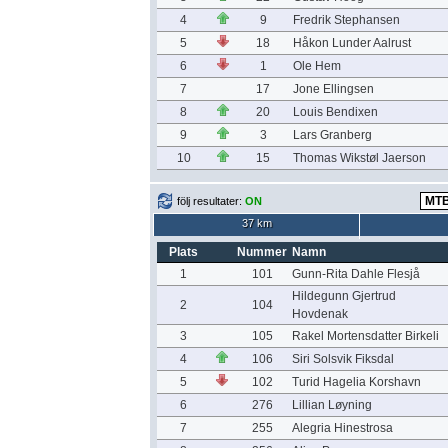
4
9
Fredrik Stephansen
5
18
Håkon Lunder Aalrust
6
1
Ole Hem
7
17
Jone Ellingsen
8
20
Louis Bendixen
9
3
Lars Granberg
10
15
Thomas Wikstøl Jaerson
följ resultater:
ON
37 km
Plats
Nummer
Namn
1
101
Gunn-Rita Dahle Flesjå
Hildegunn Gjertrud
2
104
Hovdenak
3
105
Rakel Mortensdatter Birkeli
4
106
Siri Solsvik Fiksdal
5
102
Turid Hagelia Korshavn
6
276
Lillian Løyning
7
255
Alegria Hinestrosa