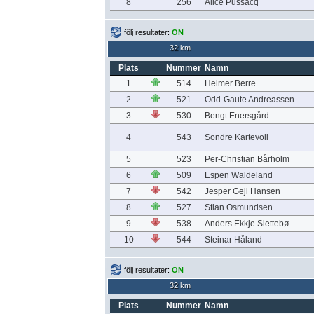
8
256
Alice Pussacq
följ resultater:
ON
32 km
Plats
Nummer
Namn
1
514
Helmer Berre
2
521
Odd-Gaute Andreassen
3
530
Bengt Enersgård
4
543
Sondre Kartevoll
5
523
Per-Christian Bårholm
6
509
Espen Waldeland
7
542
Jesper Gejl Hansen
8
527
Stian Osmundsen
9
538
Anders Ekkje Slettebø
10
544
Steinar Håland
följ resultater:
ON
32 km
Plats
Nummer
Namn