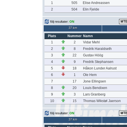
1
505
Elise Andreassen
2
504
Elin Fjelde
följ resultater:
ON
37 km
Plats
Nummer
Namn
1
2
Vidar Mehl
2
8
Fredrik Haraldseth
3
22
Gustav Höög
4
9
Fredrik Stephansen
5
18
Håkon Lunder Aalrust
6
1
Ole Hem
7
17
Jone Ellingsen
8
20
Louis Bendixen
9
3
Lars Granberg
10
15
Thomas Wikstøl Jaerson
följ resultater:
ON
37 km