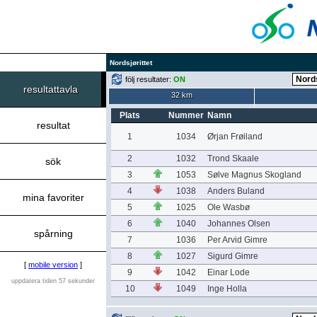
Nordsjørittet
följ resultater:
ON
resultattavla
32 km
Plats
Nummer
Namn
resultat
1
1034
Ørjan Frøiland
2
1032
Trond Skaale
sök
3
1053
Sølve Magnus Skogland
4
1038
Anders Buland
mina favoriter
5
1025
Ole Wasbø
6
1040
Johannes Olsen
spårning
7
1036
Per Arvid Gimre
8
1027
Sigurd Gimre
[
mobile version
]
9
1042
Einar Lode
uppdatera tiden 57 sekunder
10
1049
Inge Holla