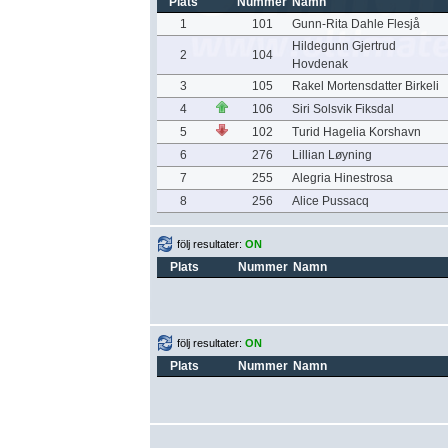
Plats
Nummer
Namn
1
101
Gunn-Rita Dahle Flesjå
Hildegunn Gjertrud
2
104
Hovdenak
3
105
Rakel Mortensdatter Birkeli
4
106
Siri Solsvik Fiksdal
5
102
Turid Hagelia Korshavn
6
276
Lillian Løyning
7
255
Alegria Hinestrosa
8
256
Alice Pussacq
följ resultater:
ON
Plats
Nummer
Namn
följ resultater:
ON
Plats
Nummer
Namn