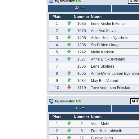
följ resultater:
ON
32 km
Plats
Nummer
Namn
1
1085
Irene Kristin Eikemo
2
1075
Ann Åse Stava
3
1408
Astrid Helen Njærheim
4
1206
Siv Bråten Hauge
5
1742
Mette Karlsen
6
1327
Anne B. Skjæveland
7
1835
Lene Skotnes
8
1605
Anne-Mette Larsen Evensen
9
1684
May Britt Valand
10
1719
Tove Andersen Frikstad
följ resultater:
ON
37 km
Plats
Nummer
Namn
1
2
Vidar Mehl
2
8
Fredrik Haraldseth
3
22
Gustav Höög