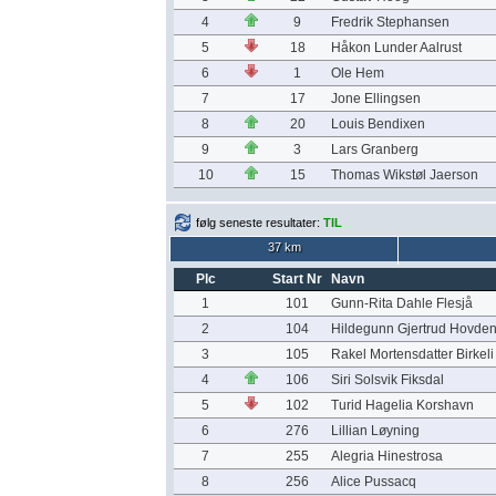
4
9
Fredrik Stephansen
5
18
Håkon Lunder Aalrust
6
1
Ole Hem
7
17
Jone Ellingsen
8
20
Louis Bendixen
9
3
Lars Granberg
10
15
Thomas Wikstøl Jaerson
følg seneste resultater:
TIL
37 km
Plc
Start Nr
Navn
1
101
Gunn-Rita Dahle Flesjå
2
104
Hildegunn Gjertrud Hovde
3
105
Rakel Mortensdatter Birkeli
4
106
Siri Solsvik Fiksdal
5
102
Turid Hagelia Korshavn
6
276
Lillian Løyning
7
255
Alegria Hinestrosa
8
256
Alice Pussacq