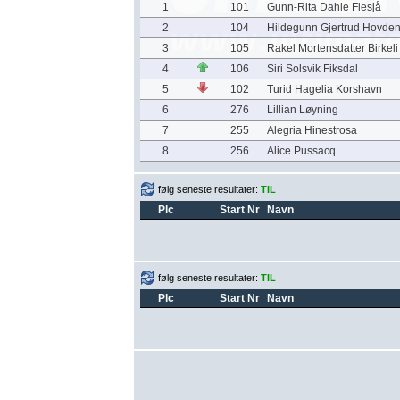
1
101
Gunn-Rita Dahle Flesjå
2
104
Hildegunn Gjertrud Hovde
3
105
Rakel Mortensdatter Birkeli
4
106
Siri Solsvik Fiksdal
5
102
Turid Hagelia Korshavn
6
276
Lillian Løyning
7
255
Alegria Hinestrosa
8
256
Alice Pussacq
følg seneste resultater:
TIL
Plc
Start Nr
Navn
følg seneste resultater:
TIL
Plc
Start Nr
Navn