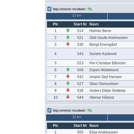
følg seneste resultater:
TIL
32 km
Plc
Start Nr
Navn
1
514
Helmer Berre
2
521
Odd-Gaute Andreassen
3
530
Bengt Enersgård
4
543
Sondre Kartevoll
5
523
Per-Christian Bårholm
6
509
Espen Waldeland
7
542
Jesper Gejl Hansen
8
527
Stian Osmundsen
9
538
Anders Ekkje Slettebø
10
544
Steinar Håland
følg seneste resultater:
TIL
32 km
Plc
Start Nr
Navn
1
505
Elise Andreassen