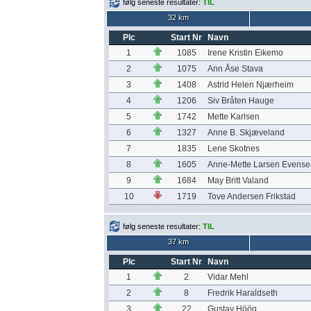
følg seneste resultater:
TIL
32 km
Plc
Start Nr
Navn
1
1085
Irene Kristin Eikemo
2
1075
Ann Åse Stava
3
1408
Astrid Helen Njærheim
4
1206
Siv Bråten Hauge
5
1742
Mette Karlsen
6
1327
Anne B. Skjæveland
7
1835
Lene Skotnes
8
1605
Anne-Mette Larsen Evense
9
1684
May Britt Valand
10
1719
Tove Andersen Frikstad
følg seneste resultater:
TIL
37 km
Plc
Start Nr
Navn
1
2
Vidar Mehl
2
8
Fredrik Haraldseth
3
22
Gustav Höög