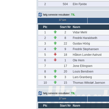
2
504
Elin Fjelde
følg seneste resultater:
TIL
37 km
Plc
Start Nr
Navn
1
2
Vidar Mehl
2
8
Fredrik Haraldseth
3
22
Gustav Höög
4
9
Fredrik Stephansen
5
18
Håkon Lunder Aalrust
6
1
Ole Hem
7
17
Jone Ellingsen
8
20
Louis Bendixen
9
3
Lars Granberg
10
15
Thomas Wikstøl Jaerson
følg seneste resultater:
TIL
37 km
Plc
Start Nr
Navn