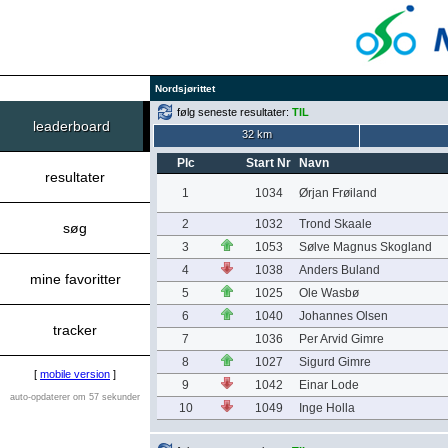
Nordsjørittet
følg seneste resultater:
TIL
leaderboard
32 km
Plc
Start Nr
Navn
resultater
1
1034
Ørjan Frøiland
2
1032
Trond Skaale
søg
3
1053
Sølve Magnus Skogland
4
1038
Anders Buland
mine favoritter
5
1025
Ole Wasbø
6
1040
Johannes Olsen
tracker
7
1036
Per Arvid Gimre
8
1027
Sigurd Gimre
[
mobile version
]
9
1042
Einar Lode
auto-opdaterer om 57 sekunder
10
1049
Inge Holla