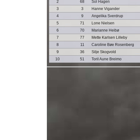
2
68
Sol Hagen
3
3
Hanne Vigander
4
9
Angelika Sverdrup
5
71
Lone Nielsen
6
70
Marianne Heibø
7
77
Mette Karlsen Lilleby
8
11
Caroline Bøe Rosenberg
9
36
Silje Skogvold
10
51
Toril Aune Breimo