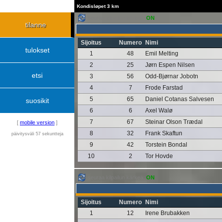
Kondisløpet 3 km
seuraa kilpailun kärkeä:
ON
tilanne
Sijoitus
Numero
Nimi
tulokset
1
48
Emil Melting
2
25
Jørn Espen Nilsen
etsi
3
56
Odd-Bjørnar Jobotn
4
7
Frode Farstad
5
65
Daniel Cotanas Salvesen
suosikit
6
6
Axel Walø
7
67
Steinar Olson Trædal
[
mobile version
]
8
32
Frank Skaftun
päivitysväli 57 sekuntteja
9
42
Torstein Bondal
10
2
Tor Hovde
seuraa kilpailun kärkeä:
ON
Sijoitus
Numero
Nimi
1
12
Irene Brubakken