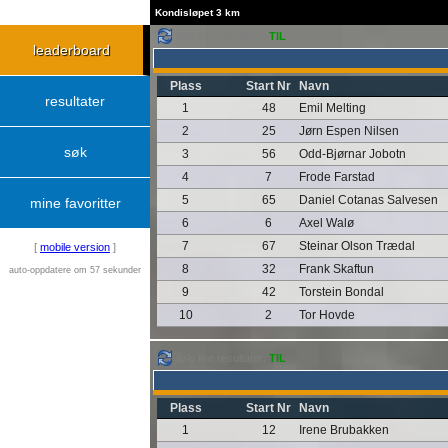
Kondisløpet 3 km
følg live resultater:
TIL
leaderboard
Plass
Start Nr
Navn
resultater
1
48
Emil Melting
2
25
Jørn Espen Nilsen
søk
3
56
Odd-Bjørnar Jobotn
4
7
Frode Farstad
5
65
Daniel Cotanas Salvesen
mine favoritter
6
6
Axel Walø
7
67
Steinar Olson Trædal
[
mobile version
]
8
32
Frank Skaftun
auto-oppdatere om 57 sekunder
9
42
Torstein Bondal
10
2
Tor Hovde
følg live resultater:
TIL
Plass
Start Nr
Navn
1
12
Irene Brubakken