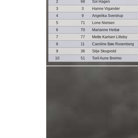
2
68
Sol Hagen
3
3
Hanne Vigander
4
9
Angelika Sverdrup
5
71
Lone Nielsen
6
70
Marianne Heibø
7
77
Mette Karlsen Lilleby
8
11
Caroline Bøe Rosenberg
9
36
Silje Skogvold
10
51
Toril Aune Breimo