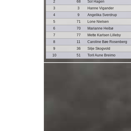
2
68
Sol Hagen
3
3
Hanne Vigander
4
9
Angelika Sverdrup
5
71
Lone Nielsen
6
70
Marianne Heibø
7
77
Mette Karlsen Lilleby
8
11
Caroline Bøe Rosenberg
9
36
Silje Skogvold
10
51
Toril Aune Breimo