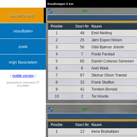
Kondisløpet 3 km
auto follow leiders:
OP
leaderboard
Positie
Start Nr
Naam
resultaten
1
48
Emil Melting
2
25
Jørn Espen Nilsen
zoek
3
56
Odd-Bjørnar Jobotn
4
7
Frode Farstad
5
65
Daniel Cotanas Salvesen
mijn favorieten
6
6
Axel Walø
7
67
Steinar Olson Trædal
[
mobile version
]
8
32
Frank Skaftun
automatisch verversen 57
seconden
9
42
Torstein Bondal
10
2
Tor Hovde
auto follow leiders:
OP
Positie
Start Nr
Naam
1
12
Irene Brubakken