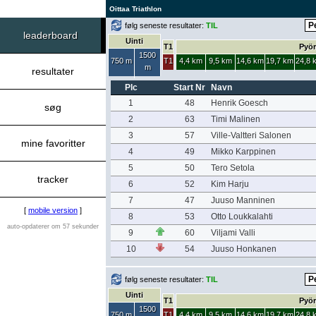
Oittaa Triathlon
følg seneste resultater:
TIL
leaderboard
Uinti
T1
Pyör
1500
750 m
T1
4,4 km
9,5 km
14,6 km
19,7 km
24,8 
m
resultater
Plc
Start Nr
Navn
1
48
Henrik Goesch
søg
2
63
Timi Malinen
3
57
Ville-Valtteri Salonen
mine favoritter
4
49
Mikko Karppinen
5
50
Tero Setola
tracker
6
52
Kim Harju
7
47
Juuso Manninen
[
mobile version
]
8
53
Otto Loukkalahti
auto-opdaterer om 57 sekunder
9
60
Viljami Valli
10
54
Juuso Honkanen
følg seneste resultater:
TIL
Uinti
T1
Pyör
1500
750 m
T1
4,4 km
9,5 km
14,6 km
19,7 km
24,8 