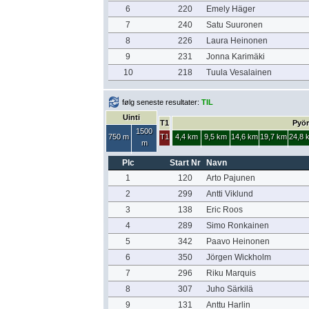
6
220
Emely Häger
7
240
Satu Suuronen
8
226
Laura Heinonen
9
231
Jonna Karimäki
10
218
Tuula Vesalainen
følg seneste resultater:
TIL
Uinti
T1
Pyör
1500
750 m
T1
4,4 km
9,5 km
14,6 km
19,7 km
24,8 
m
Plc
Start Nr
Navn
1
120
Arto Pajunen
2
299
Antti Viklund
3
138
Eric Roos
4
289
Simo Ronkainen
5
342
Paavo Heinonen
6
350
Jörgen Wickholm
7
296
Riku Marquis
8
307
Juho Särkilä
9
131
Anttu Harlin