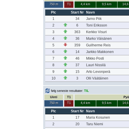
750 m
T1
4,4 km
9,5 km
14,6
Plc
Start Nr
Navn
1
34
Jarno Piik
2
6
Toni Eriksson
3
363
Kerkko Visuri
4
36
Marko Väisänen
5
359
Guilherme Reis
6
14
Jarkko Makkonen
7
46
Mikko Posti
8
37
Lauri Nissilä
9
15
Arto Levonperä
10
3
Olli Väätäinen
følg seneste resultater:
TIL
Uinti
T1
Pyö
750 m
T1
4,4 km
9,5 km
14,6
Plc
Start Nr
Navn
1
17
Maria Kosunen
2
20
Taru Niemi