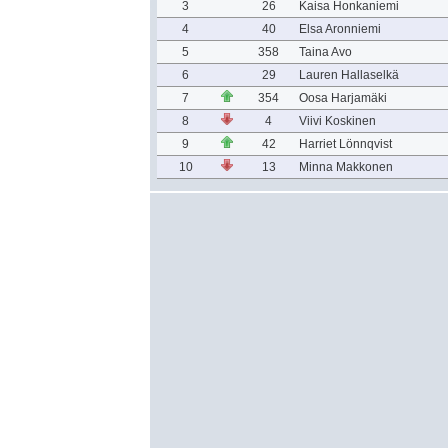
3
26
Kaisa Honkaniemi
4
40
Elsa Aronniemi
5
358
Taina Avo
6
29
Lauren Hallaselkä
7
354
Oosa Harjamäki
8
4
Viivi Koskinen
9
42
Harriet Lönnqvist
10
13
Minna Makkonen