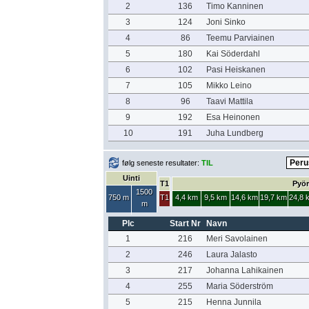
2
136
Timo Kanninen
3
124
Joni Sinko
4
86
Teemu Parviainen
5
180
Kai Söderdahl
6
102
Pasi Heiskanen
7
105
Mikko Leino
8
96
Taavi Mattila
9
192
Esa Heinonen
10
191
Juha Lundberg
følg seneste resultater:
TIL
Uinti
T1
Pyör
1500
750 m
T1
4,4 km
9,5 km
14,6 km
19,7 km
24,8 
m
Plc
Start Nr
Navn
1
216
Meri Savolainen
2
246
Laura Jalasto
3
217
Johanna Lahikainen
4
255
Maria Söderström
5
215
Henna Junnila