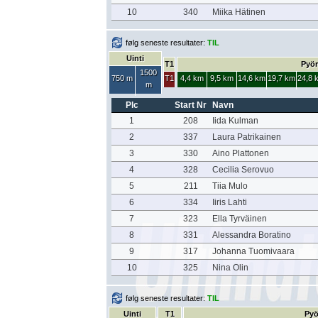
10
340
Miika Hätinen
følg seneste resultater:
TIL
Uinti
T1
Pyör
1500
750 m
T1
4,4 km
9,5 km
14,6 km
19,7 km
24,8 
m
Plc
Start Nr
Navn
1
208
Iida Kulman
2
337
Laura Patrikainen
3
330
Aino Plattonen
4
328
Cecilia Serovuo
5
211
Tiia Mulo
6
334
Iiris Lahti
7
323
Ella Tyrväinen
8
331
Alessandra Boratino
9
317
Johanna Tuomivaara
10
325
Nina Olin
følg seneste resultater:
TIL
Uinti
T1
Pyö