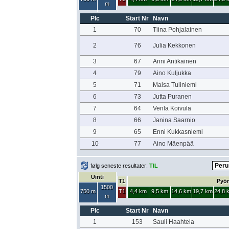
m
Plc
Start Nr
Navn
1
70
Tiina Pohjalainen
2
76
Julia Kekkonen
3
67
Anni Antikainen
4
79
Aino Kuljukka
5
71
Maisa Tuliniemi
6
73
Jutta Puranen
7
64
Venla Koivula
8
66
Janina Saarnio
9
65
Enni Kukkasniemi
10
77
Aino Mäenpää
følg seneste resultater:
TIL
Uinti
T1
Pyör
1500
750 m
T1
4,4 km
9,5 km
14,6 km
19,7 km
24,8 
m
Plc
Start Nr
Navn
1
153
Sauli Haahtela