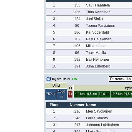
1
153
Sauli Haahtela
2
136
Timo Kanninen
3
124
Joni Sinko
4
86
Teemu Parviainen
5
180
Kai Söderdahl
6
102
Pasi Heiskanen
7
105
Mikko Leino
8
96
Taavi Mattila
9
192
Esa Heinonen
10
191
Juha Lundberg
följ resultater:
ON
Uinti
T1
Pyör
1500
750 m
T1
4,4 km
9,5 km
14,6 km
19,7 km
24,8 
m
Plats
Nummer
Namn
1
216
Meri Savolainen
2
246
Laura Jalasto
3
217
Johanna Lahikainen
4
255
Maria Söderström