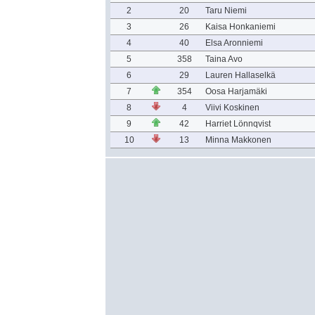
2
20
Taru Niemi
3
26
Kaisa Honkaniemi
4
40
Elsa Aronniemi
5
358
Taina Avo
6
29
Lauren Hallaselkä
7
354
Oosa Harjamäki
8
4
Viivi Koskinen
9
42
Harriet Lönnqvist
10
13
Minna Makkonen