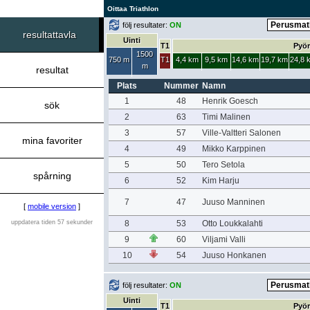
Oittaa Triathlon
följ resultater:
ON
resultattavla
Uinti
T1
Pyör
1500
750 m
T1
4,4 km
9,5 km
14,6 km
19,7 km
24,8 
m
resultat
Plats
Nummer
Namn
1
48
Henrik Goesch
sök
2
63
Timi Malinen
3
57
Ville-Valtteri Salonen
mina favoriter
4
49
Mikko Karppinen
5
50
Tero Setola
spårning
6
52
Kim Harju
7
47
Juuso Manninen
[
mobile version
]
uppdatera tiden 57 sekunder
8
53
Otto Loukkalahti
9
60
Viljami Valli
10
54
Juuso Honkanen
följ resultater:
ON
Uinti
T1
Pyör