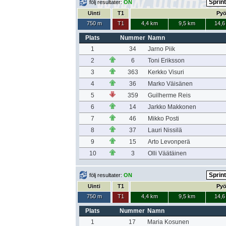
följ resultater:
ON
Uinti
T1
Pyö
750 m
T1
4,4 km
9,5 km
14,6
Plats
Nummer
Namn
1
34
Jarno Piik
2
6
Toni Eriksson
3
363
Kerkko Visuri
4
36
Marko Väisänen
5
359
Guilherme Reis
6
14
Jarkko Makkonen
7
46
Mikko Posti
8
37
Lauri Nissilä
9
15
Arto Levonperä
10
3
Olli Väätäinen
följ resultater:
ON
Uinti
T1
Pyö
750 m
T1
4,4 km
9,5 km
14,6
Plats
Nummer
Namn
1
17
Maria Kosunen