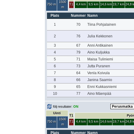
1500
750 m
T1
4,4 km
9,5 km
14,6 km
19,7 km
24,8 
m
Plats
Nummer
Namn
1
70
Tiina Pohjalainen
2
76
Julia Kekkonen
3
67
Anni Antikainen
4
79
Aino Kuljukka
5
71
Maisa Tuliniemi
6
73
Jutta Puranen
7
64
Venla Koivula
8
66
Janina Saarnio
9
65
Enni Kukkasniemi
10
77
Aino Mäenpää
följ resultater:
ON
Uinti
T1
Pyör
1500
750 m
T1
4,4 km
9,5 km
14,6 km
19,7 km
24,8 
m
Plats
Nummer
Namn