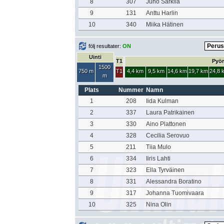
8
307
Juho Särkilä
9
131
Anttu Harlin
10
340
Miika Hätinen
följ resultater:
ON
Uinti
T1
Pyör
1500
750 m
T1
4,4 km
9,5 km
14,6 km
19,7 km
24,8 
m
Plats
Nummer
Namn
1
208
Iida Kulman
2
337
Laura Patrikainen
3
330
Aino Plattonen
4
328
Cecilia Serovuo
5
211
Tiia Mulo
6
334
Iiris Lahti
7
323
Ella Tyrväinen
8
331
Alessandra Boratino
9
317
Johanna Tuomivaara
10
325
Nina Olin