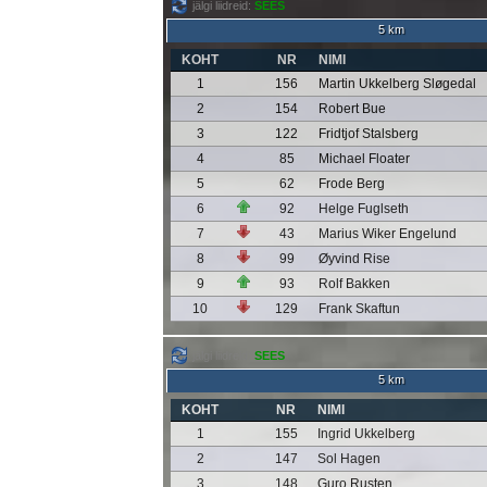
jälgi liidreid:
SEES
5 km
KOHT
NR
NIMI
1
156
Martin Ukkelberg Sløgedal
2
154
Robert Bue
3
122
Fridtjof Stalsberg
4
85
Michael Floater
5
62
Frode Berg
6
92
Helge Fuglseth
7
43
Marius Wiker Engelund
8
99
Øyvind Rise
9
93
Rolf Bakken
10
129
Frank Skaftun
jälgi liidreid:
SEES
5 km
KOHT
NR
NIMI
1
155
Ingrid Ukkelberg
2
147
Sol Hagen
3
148
Guro Rusten