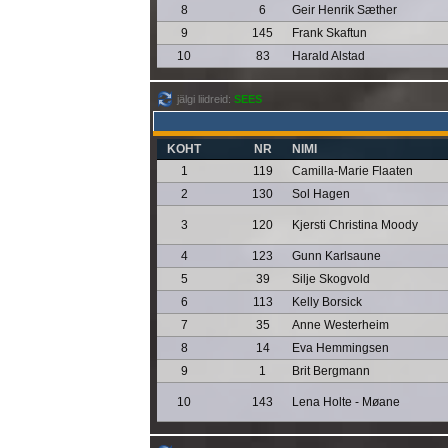
8
6
Geir Henrik Sæther
9
145
Frank Skaftun
10
83
Harald Alstad
jälgi liidreid:
SEES
KOHT
NR
NIMI
1
119
Camilla-Marie Flaaten
2
130
Sol Hagen
3
120
Kjersti Christina Moody
4
123
Gunn Karlsaune
5
39
Silje Skogvold
6
113
Kelly Borsick
7
35
Anne Westerheim
8
14
Eva Hemmingsen
9
1
Brit Bergmann
10
143
Lena Holte - Møane