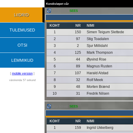
Kondisløpet vår
jälgi liidreid:
SEES
LIIDRID
KOHT
NR
NIMI
TULEMUSED
1
150
Simen Teigum Slettede
2
97
Stig Toadalen
OTSI
3
2
Sjur Millidahl
4
125
Mark Thompson
5
44
Øyvind Rise
LEMMIKUD
6
89
Magnus Rusten
7
107
Harald Alstad
[
mobile version
]
8
32
Rolf Meek
värskenda 57 sekund
9
48
Morten Brænd
10
31
Fredrik Nilsen
jälgi liidreid:
SEES
KOHT
NR
NIMI
1
159
Ingrid Ukkelberg