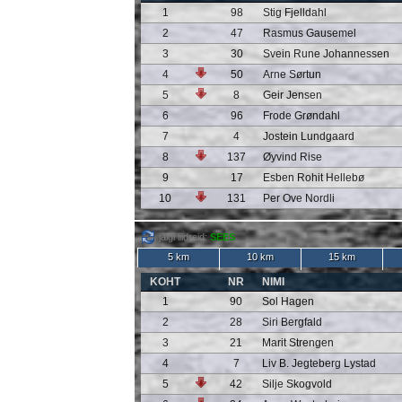
1
98
Stig Fjelldahl
2
47
Rasmus Gausemel
3
30
Svein Rune Johannessen
4
50
Arne Sørtun
5
8
Geir Jensen
6
96
Frode Grøndahl
7
4
Jostein Lundgaard
8
137
Øyvind Rise
9
17
Esben Rohit Hellebø
10
131
Per Ove Nordli
jälgi liidreid:
SEES
5 km
10 km
15 km
KOHT
NR
NIMI
1
90
Sol Hagen
2
28
Siri Bergfald
3
21
Marit Strengen
4
7
Liv B. Jegteberg Lystad
5
42
Silje Skogvold