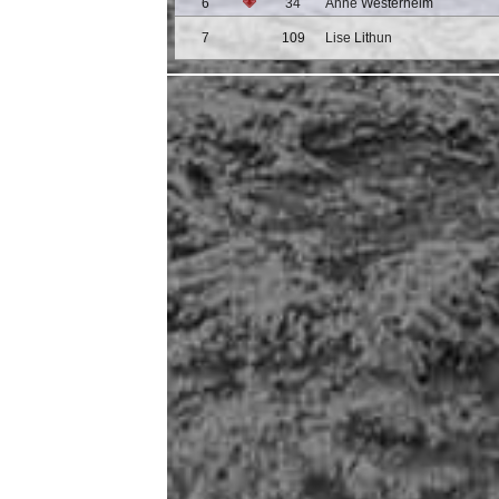
6
34
Anne Westerheim
7
109
Lise Lithun