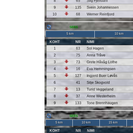
8
65
Stig Fjelldahl
9
135
Svein Johannessen
10
68
Werner Reinfjord
jälgi liidreid:
SEES
5 km
10 km
KOHT
NR
NIMI
1
63
Sol Hagen
2
75
Anna Tråve
3
73
Grete Håvåg Lothe
4
16
Eva Hemmingsen
5
127
Ingjerd Buer Løvås
6
41
Silje Skogvold
7
13
Turid Veggeland
8
37
Anne Westerheim
9
133
Tone Brennhaugen
jälgi liidreid:
SEES
5 km
10 km
15 km
KOHT
NR
NIMI