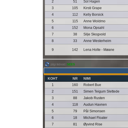
2
51
Sol Hagen
3
105
Kirsti Grape
4
112
Kelly Borsick
5
115
Anne Woldmo
6
152
Mona Opsahl
7
38
Silje Skogvold
8
33
Anne Westerheim
9
142
Lena Holte - Møane
jälgi liidreid:
SEES
KOHT
NR
NIMI
1
160
Robert Bue
2
151
Simen Teigum Slettede
3
88
Jakob Rusten
4
118
Audun Havnen
5
79
Pål Simonsen
6
18
Michael Floater
7
81
Øyvind Rise