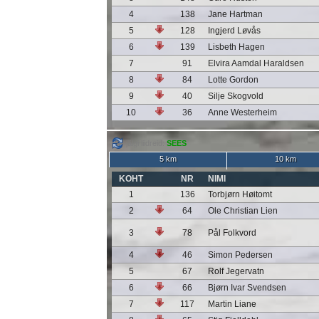
4
138
Jane Hartman
5
128
Ingjerd Løvås
6
139
Lisbeth Hagen
7
91
Elvira Aamdal Haraldsen
8
84
Lotte Gordon
9
40
Silje Skogvold
10
36
Anne Westerheim
jälgi liidreid:
SEES
5 km
10 km
KOHT
NR
NIMI
1
136
Torbjørn Høitomt
2
64
Ole Christian Lien
3
78
Pål Folkvord
4
46
Simon Pedersen
5
67
Rolf Jegervatn
6
66
Bjørn Ivar Svendsen
7
117
Martin Liane