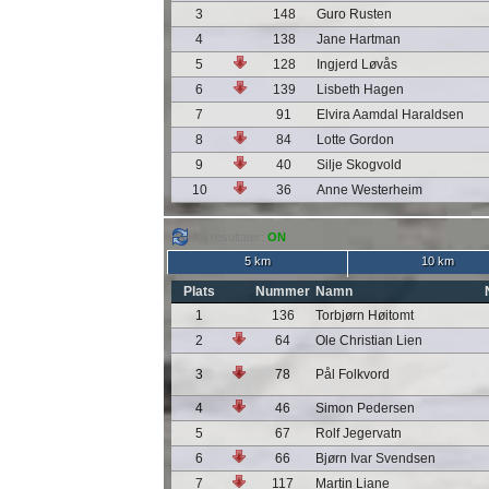
3
148
Guro Rusten
4
138
Jane Hartman
5
128
Ingjerd Løvås
6
139
Lisbeth Hagen
7
91
Elvira Aamdal Haraldsen
8
84
Lotte Gordon
9
40
Silje Skogvold
10
36
Anne Westerheim
följ resultater:
ON
5 km
10 km
Plats
Nummer
Namn
1
136
Torbjørn Høitomt
2
64
Ole Christian Lien
3
78
Pål Folkvord
4
46
Simon Pedersen
5
67
Rolf Jegervatn
6
66
Bjørn Ivar Svendsen
7
117
Martin Liane