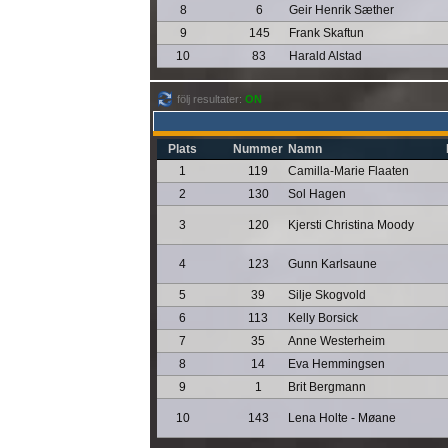
8
6
Geir Henrik Sæther
9
145
Frank Skaftun
10
83
Harald Alstad
följ resultater:
ON
Plats
Nummer
Namn
1
119
Camilla-Marie Flaaten
2
130
Sol Hagen
3
120
Kjersti Christina Moody
4
123
Gunn Karlsaune
5
39
Silje Skogvold
6
113
Kelly Borsick
7
35
Anne Westerheim
8
14
Eva Hemmingsen
9
1
Brit Bergmann
10
143
Lena Holte - Møane