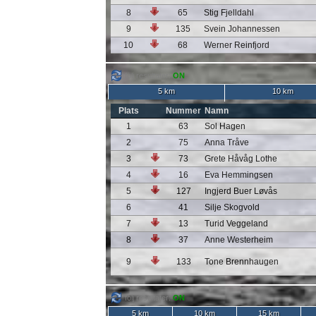
8
65
Stig Fjelldahl
9
135
Svein Johannessen
10
68
Werner Reinfjord
följ resultater:
ON
5 km
10 km
Plats
Nummer
Namn
1
63
Sol Hagen
2
75
Anna Tråve
3
73
Grete Håvåg Lothe
4
16
Eva Hemmingsen
5
127
Ingjerd Buer Løvås
6
41
Silje Skogvold
7
13
Turid Veggeland
8
37
Anne Westerheim
9
133
Tone Brennhaugen
följ resultater:
ON
5 km
10 km
15 km