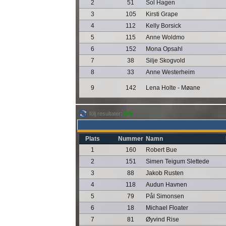
2
51
Sol Hagen
3
105
Kirsti Grape
4
112
Kelly Borsick
5
115
Anne Woldmo
6
152
Mona Opsahl
7
38
Silje Skogvold
8
33
Anne Westerheim
9
142
Lena Holte - Møane
följ resultater:
ON
Plats
Nummer
Namn
1
160
Robert Bue
2
151
Simen Teigum Slettede
3
88
Jakob Rusten
4
118
Audun Havnen
5
79
Pål Simonsen
6
18
Michael Floater
7
81
Øyvind Rise