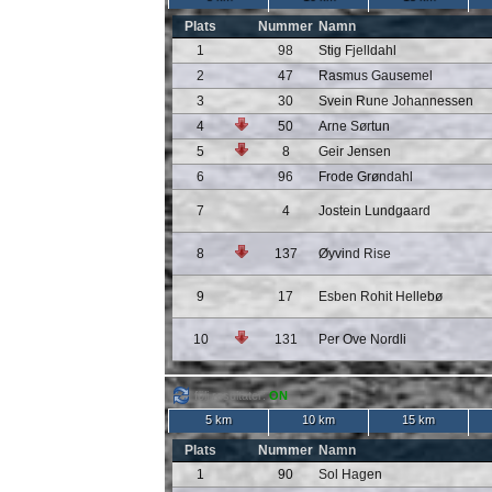
Plats
Nummer
Namn
1
98
Stig Fjelldahl
2
47
Rasmus Gausemel
3
30
Svein Rune Johannessen
4
50
Arne Sørtun
5
8
Geir Jensen
6
96
Frode Grøndahl
7
4
Jostein Lundgaard
8
137
Øyvind Rise
9
17
Esben Rohit Hellebø
10
131
Per Ove Nordli
följ resultater:
ON
5 km
10 km
15 km
Plats
Nummer
Namn
1
90
Sol Hagen