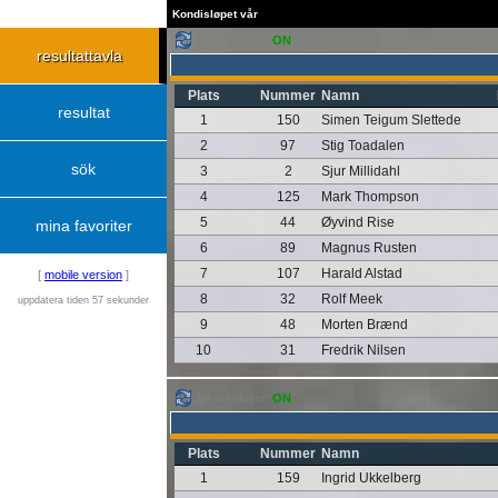
Kondisløpet vår
följ resultater:
ON
resultattavla
Plats
Nummer
Namn
resultat
1
150
Simen Teigum Slettede
2
97
Stig Toadalen
sök
3
2
Sjur Millidahl
4
125
Mark Thompson
5
44
Øyvind Rise
mina favoriter
6
89
Magnus Rusten
7
107
Harald Alstad
[
mobile version
]
8
32
Rolf Meek
uppdatera tiden 57 sekunder
9
48
Morten Brænd
10
31
Fredrik Nilsen
följ resultater:
ON
Plats
Nummer
Namn
1
159
Ingrid Ukkelberg