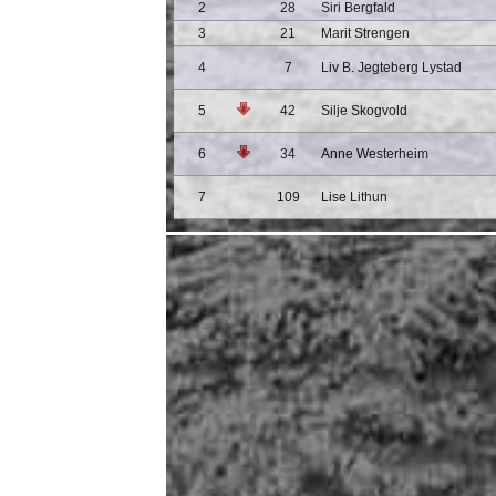
2
28
Siri Bergfald
3
21
Marit Strengen
4
7
Liv B. Jegteberg Lystad
5
42
Silje Skogvold
6
34
Anne Westerheim
7
109
Lise Lithun