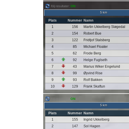
följ resultater:
ON
5 km
Plats
Nummer
Namn
1
156
Martin Ukkelberg Sløgedal
2
154
Robert Bue
3
122
Fridtjof Stalsberg
4
85
Michael Floater
5
62
Frode Berg
6
92
Helge Fuglseth
7
43
Marius Wiker Engelund
8
99
Øyvind Rise
9
93
Rolf Bakken
10
129
Frank Skaftun
följ resultater:
ON
5 km
Plats
Nummer
Namn
1
155
Ingrid Ukkelberg
2
147
Sol Hagen