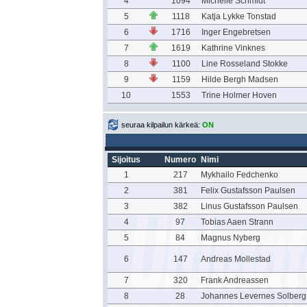
4
1094
Michelle Schmidt
5
1118
Katja Lykke Tonstad
6
1716
Inger Engebretsen
7
1619
Kathrine Vinknes
8
1100
Line Rosseland Stokke
9
1159
Hilde Bergh Madsen
10
1553
Trine Holmer Hoven
seuraa kilpailun kärkeä:
ON
Sijoitus
Numero
Nimi
1
217
Mykhailo Fedchenko
2
381
Felix Gustafsson Paulsen
3
382
Linus Gustafsson Paulsen
4
97
Tobias Aaen Strann
5
84
Magnus Nyberg
6
147
Andreas Mollestad
7
320
Frank Andreassen
8
28
Johannes Levernes Solberg