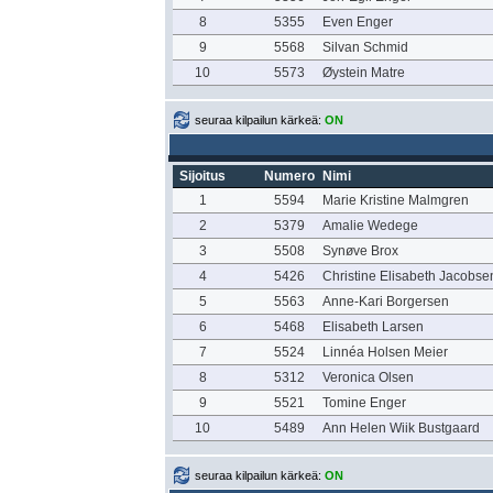
8
5355
Even Enger
9
5568
Silvan Schmid
10
5573
Øystein Matre
seuraa kilpailun kärkeä:
ON
Sijoitus
Numero
Nimi
1
5594
Marie Kristine Malmgren
2
5379
Amalie Wedege
3
5508
Synøve Brox
4
5426
Christine Elisabeth Jacobse
5
5563
Anne-Kari Borgersen
6
5468
Elisabeth Larsen
7
5524
Linnéa Holsen Meier
8
5312
Veronica Olsen
9
5521
Tomine Enger
10
5489
Ann Helen Wiik Bustgaard
seuraa kilpailun kärkeä:
ON