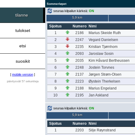
Sommerløpet
seuraa kilpailun kärkeä:
ON
tilanne
5,9 km
Sijoitus
Numero
Nimi
tulokset
1
2186
Marius Skeide Ruth
2
2247
Vegard Danielsen
etsi
3
2235
Kristian Tjørnhom
4
2093
Jaroslaw Sosin
5
2035
Kim Håvard Bertheussen
suosikit
6
2248
Jostein Torvnes
7
2137
Jørgen Strøm-Olsen
[
mobile version
]
8
2223
Øystein Therkelsen
päivitysväli 57 sekuntteja
9
2188
Marius Engeland
10
2195
Jan Askland
seuraa kilpailun kärkeä:
ON
5,9 km
Sijoitus
Numero
Nimi
1
2203
Silje Røynstrand