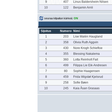
9
407
Linus Baldersheim Nilsen
10
122
Benjamin Arnli
seuraa kilpailun kärkeä:
ON
Sijoitus
Numero
Nimi
1
203
Lise Malén Haugland
2
358
Olivia Ruth Aggvin
3
430
Nore Krogh Schiefloe
4
355
Blessing Nakalema
5
360
Lotta Reinholt Fait
6
499
Filippa Lie Eik-Andresen
7
80
Sophie Haagensen
8
459
Frida Wigstøl Kjelsrud
9
258
Sofie Bøen
10
245
Kaia Åsan Grasaas