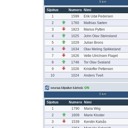
5 km
Sijoitus
Numero
Nimi
1
1599
Erik Udø Pedersen
2
1760
Mathias Sæten
3
1823
Marius Pytten
4
1025
John Olav Steinsland
5
1029
Julian Brons
6
1634
Olav Meling Spikkeland
7
1626
Vetle Ulrichsen Flaget
8
1748
Tor Olav Svaland
9
1026
Kristoffer Pettersen
10
1024
Anders Tveit
seuraa kilpailun kärkeä:
ON
5 km
Sijoitus
Numero
Nimi
1
1790
Maria Wiig
2
1609
Marie Kloster
3
1539
Kerstin Kalsås