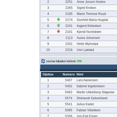
2
2251
Anne Jorunn Hodne
3
2265
Sigrid Kroken
4
2185
Marie Therese Ruud
5
2174
Gunhild Maria Hugdal
6
2241
Ingjerd Kirkedam
7
2101
Kjersti Nordstrøm
8
2113
Ausra Johansen
9
2201
Helle Myhrstad
10
2216
Unn Ljøstad
seuraa kilpailun kärkeä:
ON
Sijoitus
Numero
Nimi
1
5407
Lars Aanensen
2
5402
Gabriel Ingebretsen
3
5463
Martin Ukkelberg Sløgedal
4
5574
Shimendi Gebrehiwet
5
5541
Julius Kadel
6
5095
Fabian Vibekken
7
5356
Jon-Egil Enger