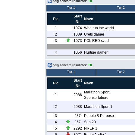
følg seneste resultater:
TIL
Tur 1
Tur 2
Start
Plc
Navn
Nr
1
1074
Who run the world
2
1089
Urets damer
3
1073
POL RED sved
4
1056
Hurtige damer!
følg seneste resultater:
TIL
Tur 1
Tur 2
Start
Plc
Navn
Nr
Marathon Sport
1
2986
Sponsorløbere
2
2988
Marathon Sport 1
3
437
People & Purpose
4
257
Sub 20
5
2292
NREP 1
6
3071
Beam Audio 1