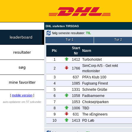
DHL stafetten TIRSDAG
følg seneste resultater:
TIL
leaderboard
Tur 1
Tur 2
Start
Plc
Navn
resultater
Nr
1
1412
Turboholdet
SimCorp A/S - Get rekt
søg
2
1766
motionister
3
637
PFA's Klub 100
mine favoritter
4
1085
Fuglsang Finest
5
1331
Schnelle Grüße
[
mobile version
]
6
1058
Fadbamserne
7
1053
Choksejriparken
auto-opdaterer om 57 sekunder
8
1006
TBD
9
631
The xEngineers
10
1413
PD Løb