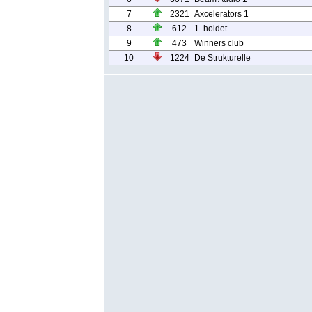
7
2321
Axcelerators 1
8
612
1. holdet
9
473
Winners club
10
1224
De Strukturelle