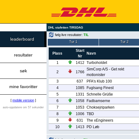
DHL stafetten TIRSDAG
følg live resultater:
TIL
leaderboard
Tur 1
Tur 2
Start
Plass
Navn
resultater
Nr
1
1412
Turboholdet
SimCorp A/S - Get rekt
søk
2
1766
motionister
3
637
PFA's Klub 100
mine favoritter
4
1085
Fuglsang Finest
5
1331
Schnelle Grüße
[
mobile version
]
6
1058
Fadbamserne
7
1053
Choksejriparken
auto-oppdatere om 57 sekunder
8
1006
TBD
9
631
The xEngineers
10
1413
PD Løb