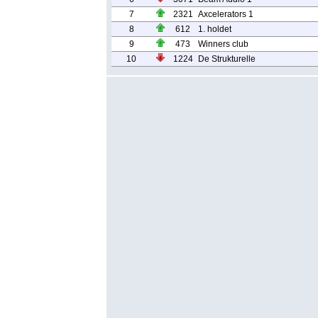
7
2321
Axcelerators 1
8
612
1. holdet
9
473
Winners club
10
1224
De Strukturelle