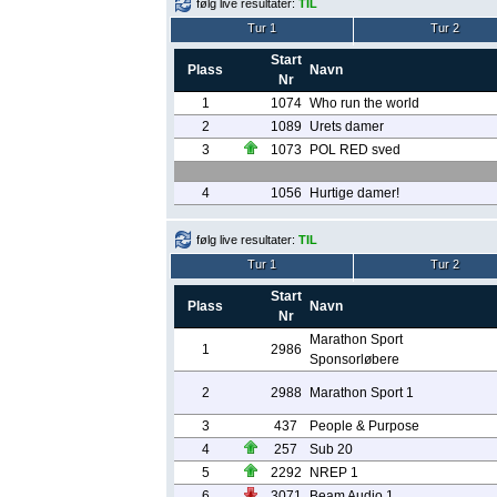
følg live resultater:
TIL
Tur 1
Tur 2
Start
Plass
Navn
Nr
1
1074
Who run the world
2
1089
Urets damer
3
1073
POL RED sved
4
1056
Hurtige damer!
følg live resultater:
TIL
Tur 1
Tur 2
Start
Plass
Navn
Nr
Marathon Sport
1
2986
Sponsorløbere
2
2988
Marathon Sport 1
3
437
People & Purpose
4
257
Sub 20
5
2292
NREP 1
6
3071
Beam Audio 1