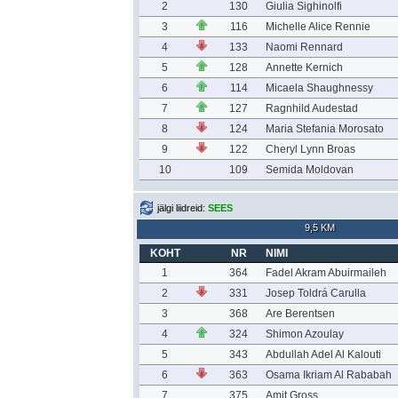
2
130
Giulia Sighinolfi
3
116
Michelle Alice Rennie
4
133
Naomi Rennard
5
128
Annette Kernich
6
114
Micaela Shaughnessy
7
127
Ragnhild Audestad
8
124
Maria Stefania Morosato
9
122
Cheryl Lynn Broas
10
109
Semida Moldovan
jälgi liidreid:
SEES
9,5 KM
KOHT
NR
NIMI
1
364
Fadel Akram Abuirmaileh
2
331
Josep Toldrá Carulla
3
368
Are Berentsen
4
324
Shimon Azoulay
5
343
Abdullah Adel Al Kalouti
6
363
Osama Ikriam Al Rababah
7
375
Amit Gross