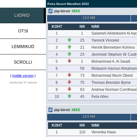
Petra Desert Marathon 2022
jälgi liidreid:
SEES
LIIDRID
13,5 KM
KOHT
NR
NIMI
OTSI
1
1
Salameh Abdelkarim Al Aqr
2
25
Yannick Vincelet
LEMMIKUD
3
21
Henrik Bennetsen Kolmos
4
23
Jeremiah Stephen W. Castr
5
2
Mohammad A. Al Swaiti
SCROLLI
6
59
Motasem Haroun Almaham
7
73
Mohammad Munir Obeid
[
mobile version
]
8
75
Thomas Brendan Byrne
värskenda 57 sekund
9
63
Andrew Norman Cornthwai
10
45
Felix Allen
jälgi liidreid:
SEES
13,5 KM
KOHT
NR
NIMI
1
110
Veronika Haas