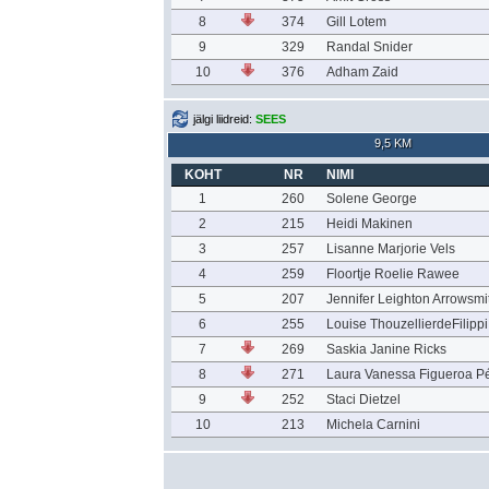
8
374
Gill Lotem
9
329
Randal Snider
10
376
Adham Zaid
jälgi liidreid:
SEES
9,5 KM
KOHT
NR
NIMI
1
260
Solene George
2
215
Heidi Makinen
3
257
Lisanne Marjorie Vels
4
259
Floortje Roelie Rawee
5
207
Jennifer Leighton Arrowsmi
6
255
Louise ThouzellierdeFilippi
7
269
Saskia Janine Ricks
8
271
Laura Vanessa Figueroa P
9
252
Staci Dietzel
10
213
Michela Carnini