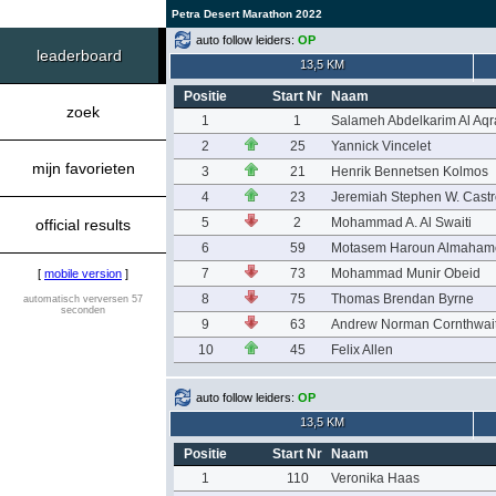
Petra Desert Marathon 2022
auto follow leiders:
OP
leaderboard
13,5 KM
Positie
Start Nr
Naam
zoek
1
1
Salameh Abdelkarim Al Aqr
2
25
Yannick Vincelet
mijn favorieten
3
21
Henrik Bennetsen Kolmos
4
23
Jeremiah Stephen W. Castr
5
2
Mohammad A. Al Swaiti
official results
6
59
Motasem Haroun Almaham
7
73
Mohammad Munir Obeid
[
mobile version
]
8
75
Thomas Brendan Byrne
automatisch verversen 57
seconden
9
63
Andrew Norman Cornthwai
10
45
Felix Allen
auto follow leiders:
OP
13,5 KM
Positie
Start Nr
Naam
1
110
Veronika Haas