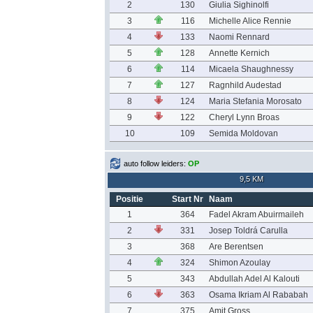
2
130
Giulia Sighinolfi
3
116
Michelle Alice Rennie
4
133
Naomi Rennard
5
128
Annette Kernich
6
114
Micaela Shaughnessy
7
127
Ragnhild Audestad
8
124
Maria Stefania Morosato
9
122
Cheryl Lynn Broas
10
109
Semida Moldovan
auto follow leiders:
OP
9,5 KM
Positie
Start Nr
Naam
1
364
Fadel Akram Abuirmaileh
2
331
Josep Toldrá Carulla
3
368
Are Berentsen
4
324
Shimon Azoulay
5
343
Abdullah Adel Al Kalouti
6
363
Osama Ikriam Al Rababah
7
375
Amit Gross