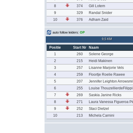
8
374
Gill Lotem
9
329
Randal Snider
10
376
Adham Zaid
auto follow leiders:
OP
9,5 KM
Positie
Start Nr
Naam
1
260
Solene George
2
215
Heidi Makinen
3
257
Lisanne Marjorie Vels
4
259
Floortje Roelie Rawee
5
207
Jennifer Leighton Arrowsmi
6
255
Louise ThouzellierdeFilippi
7
269
Saskia Janine Ricks
8
271
Laura Vanessa Figueroa P
9
252
Staci Dietzel
10
213
Michela Carnini