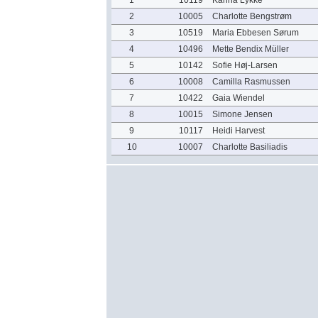
1
10119
Karina Lykke
2
10005
Charlotte Bengstrøm
3
10519
Maria Ebbesen Sørum
4
10496
Mette Bendix Müller
5
10142
Sofie Høj-Larsen
6
10008
Camilla Rasmussen
7
10422
Gaia Wiendel
8
10015
Simone Jensen
9
10117
Heidi Harvest
10
10007
Charlotte Basiliadis