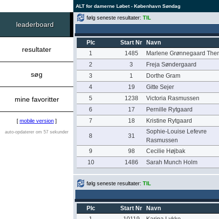
ALT for damerne Løbet - København Søndag
følg seneste resultater:
TIL
leaderboard
Plc
Start Nr
Navn
resultater
1
1485
Marlene Grønnegaard The
2
3
Freja Søndergaard
søg
3
1
Dorthe Gram
4
19
Gitte Sejer
5
1238
Victoria Rasmussen
mine favoritter
6
17
Pernille Rytgaard
7
18
Kristine Rytgaard
[
mobile version
]
Sophie-Louise Lefevre
auto-opdaterer om 57 sekunder
8
31
Rasmussen
9
98
Cecilie Højbak
10
1486
Sarah Munch Holm
følg seneste resultater:
TIL
Plc
Start Nr
Navn